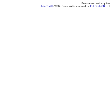
Best viewed with any br
IntraText®
(V89) - Some rights reserved by
EuloTech SRL
- 1