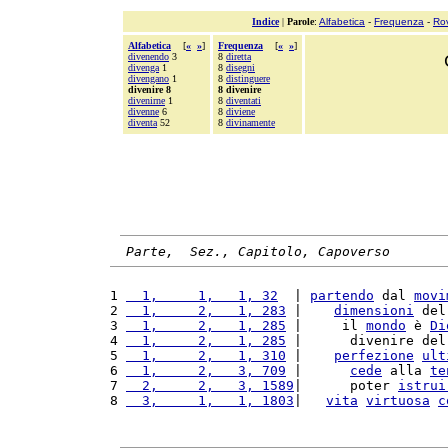
Indice
|
Parole
:
Alfabetica
-
Frequenza
-
Ro
Alfabetica
[
«
»
]
Frequenza
[
«
»
]
divenendo
3
8
diretta
divenga
1
8
disegni
divengano
1
8
distinguere
divenire 8
8 divenire
divenirne
1
8
diventati
divenne
6
8
diviene
diventa
52
8
divinamente
Parte,  Sez., Capitolo, Capoverso
1 
  1,     1,   1, 32
  | 
partendo
 dal 
movi
2 
  1,     2,   1, 283
 |    
dimensioni
 del
3 
  1,     2,   1, 285
 |     il 
mondo
 è 
Di
4 
  1,     2,   1, 285
 |      divenire del
5 
  1,     2,   1, 310
 |    
perfezione
ult
6 
  1,     2,   3, 709
 |      
cede
 alla 
te
7 
  2,     2,   3, 1589
|      poter 
istrui
8 
  3,     1,   1, 1803
|   
vita
virtuosa
c