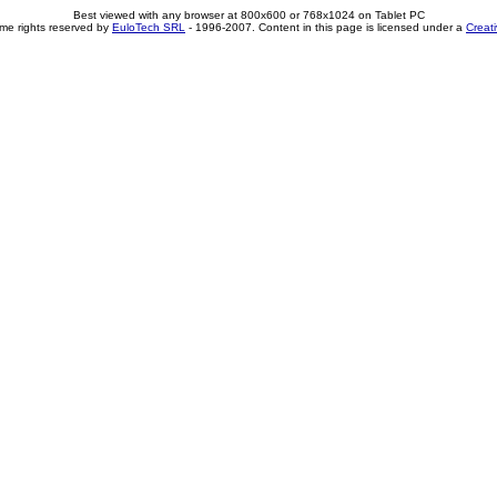
Best viewed with any browser at 800x600 or 768x1024 on Tablet PC
me rights reserved by
EuloTech SRL
- 1996-2007. Content in this page is licensed under a
Creat