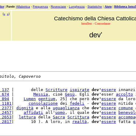
ice
|
Parole
:
Alfabetica
-
Frequenza
-
Rovesciate
-
Lunghezza
-
Statistiche
|
Aiuto
|
Biblioteca Intra
[
«
»
]
Catechismo della Chiesa Cattolic
IntraText - Concordanze
dev'
pitolo, Capoverso
 137
 |       delle 
Scritture
ispirate
dev'
essere
 innanzi
 674
 |        
Messia
, cioè 
Gesù
. Egli 
dev'
esser 
accolto
 
 894
 |    
Lumen
gentium
, 25] che però 
dev'
essere
 da loro
 1181
|      
consolazione
 dei 
fedeli
 - 
dev'
essere
 nitida 
 2377
| 
dignità
 e alla 
uguaglianza
 che 
dev'
essere
comune
 
 2457
|    
affidati
 all'
uomo
, il quale 
dev'
essere
benevol
 2653
|  
lettura
 della 
Sacra
Scrittura
dev'
essere
accompa
 2817
|       10 ). A loro, in 
realtà
, 
dev'
essere
 fatta 
g