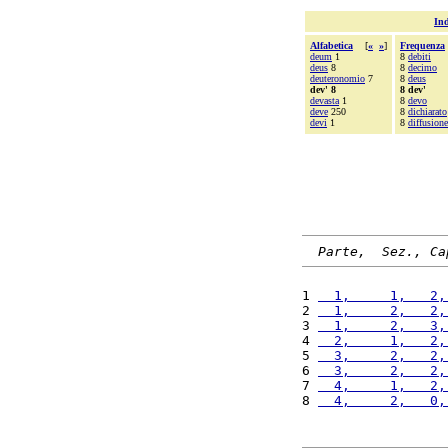
Ind
Alfabetica
[
«
»
]
Frequenza
deum
1
8
debiti
deus
8
8
decimo
deuteronomio
7
8
deus
dev' 8
8 dev'
devasta
1
8
devo
deve
250
8
dichiarato
devi
1
8
diffusione
Parte,  Sez., Ca
1 
  1,     1,   2,
2 
  1,     2,   2,
3 
  1,     2,   3,
4 
  2,     1,   2,
5 
  3,     2,   2,
6 
  3,     2,   2,
7 
  4,     1,   2,
8 
  4,     2,   0,