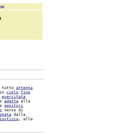
Text
a
 tutto 
attenta
in 
cielo
fino
 
esercitata
e 
adatta
 alla

a 
genitori
o
 verso di

gnata
 dalla

iustizia