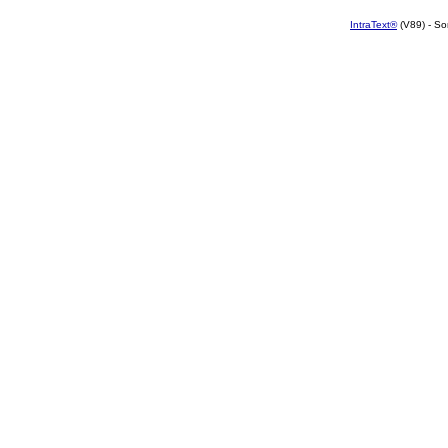
IntraText®
(V89) - So