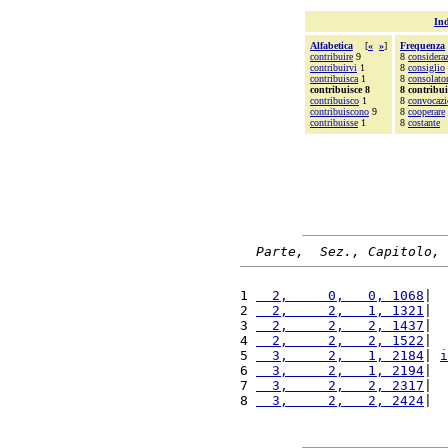
Ind
Alfabetica
[
«
»
]
Frequenza
contribuire
9
8
considera
contribuirvi
1
8
consiglio
contribuisca
1
8
consolato
contribuisce 8
8 contribui
contribuisco
1
8
convocazi
contribuiscono
9
8
cooperare
contribuisse
1
8
costante
Parte,  Sez., Capitolo, 
1 
  2,     0,   0, 1068
|  
2 
  2,     2,   1, 1321
|  
3 
  2,     2,   2, 1437
|  
4 
  2,     2,   2, 1522
|  
5 
  3,     2,   1, 2184
| 
i
6 
  3,     2,   1, 2194
|  
7 
  3,     2,   2, 2317
|  
8 
  3,     2,   2, 2424
|  