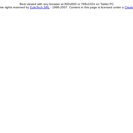
Best viewed with any browser at 800x600 or 768x1024 on Tablet PC
me rights reserved by
EuloTech SRL
- 1996-2007. Content in this page is licensed under a
Creat