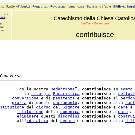
ice
|
Parole
:
Alfabetica
-
Frequenza
-
Rovesciate
-
Lunghezza
-
Statistiche
|
Aiuto
|
Biblioteca Intra
[
«
»
]
zione
Catechismo della Chiesa Cattolic
IntraText - Concordanze
re
sce
one
contribuisce
Capoverso
        della nostra 
Redenzione
”, 
contribuisce
 in 
sommo
          la 
Liturgia
Eucaristica
contribuisce
 a 
sottoli
     
conversione
 e di 
penitenza
 e 
contribuisce
 al 
perdon
     
grazia
 di questo 
sacramento
, 
contribuisce
 alla 
sant
stituzione
 del 
giorno
 del 
Signore
contribuisce
 a 
dare
 a 
       
istituzione
 della 
domenica
contribuisce
 a 
dare
 a 
       
eliminare
 questi 
disordini
contribuisce
 a 
costrui
       all'
idolatria
 del 
denaro
 e 
contribuisce
 alla 
diff