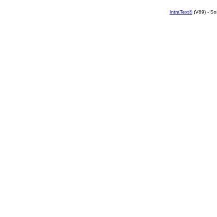
IntraText®
(V89) - So