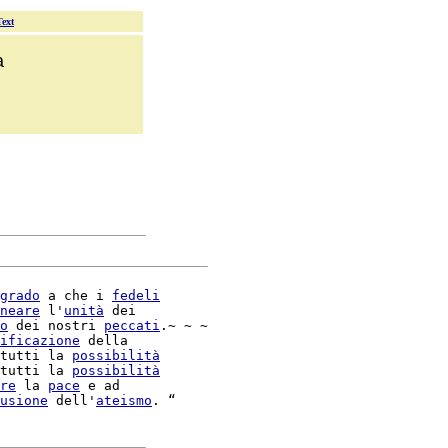
Text
a
grado
 a che i 
fedeli
neare
 l'
unità
 dei

o
 dei nostri 
peccati
.~ ~ ~

ificazione
 della

tutti la 
possibilità
tutti la 
possibilità
re
 la 
pace
 e ad

usione
 dell'
ateismo