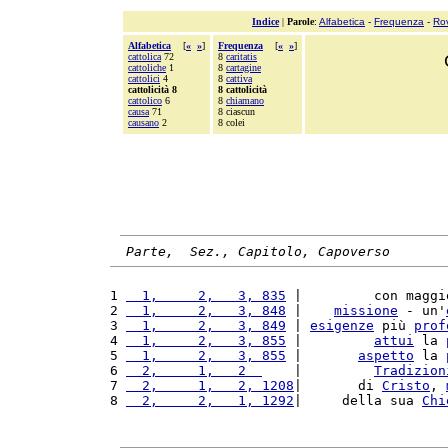
Indice
|
Parole
:
Alfabetica
-
Frequenza
-
Ro
Alfabetica
[
«
»
]
Frequenza
[
«
»
]
cattolica
72
8
caritatis
cattoliche
1
8
cartagine
cattolici
4
8
cattiva
cattolicità 8
8 cattolicità
cattolico
6
8
chiamano
causa
71
8 ciascun
causano
2
8 colei
Parte,  Sez., Capitolo, Capoverso
1 
  1,     2,   3, 835
 |         con maggi
2 
  1,     2,   3, 848
 |    
missione
 - un'
3 
  1,     2,   3, 849
 | 
esigenze
 più 
prof
4 
  1,     2,   3, 855
 |         
attui
 la 
5 
  1,     2,   3, 855
 |       
aspetto
 la 
6 
  2,     1,   2  
    |         
Tradizion
7 
  2,     1,   2, 1208
|       di 
Cristo
, 
8 
  2,     2,   1, 1292
|     della sua 
Chi