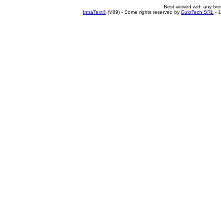
Best viewed with any br
IntraText®
(V89) - Some rights reserved by
EuloTech SRL
- 1