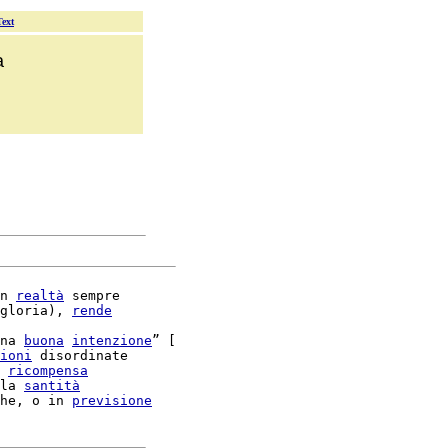
Text
a
n 
realtà
 sempre

gloria), 
rende
na 
buona
intenzione
” [

ioni
 disordinate

 
ricompensa
la 
santità
he, o in 
previsione