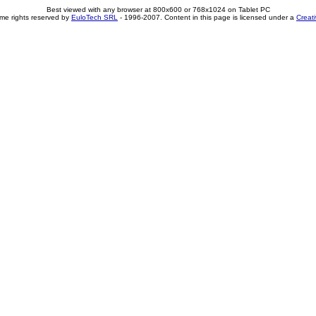
Best viewed with any browser at 800x600 or 768x1024 on Tablet PC
me rights reserved by
EuloTech SRL
- 1996-2007. Content in this page is licensed under a
Creat