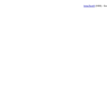
IntraText®
(V89) - So