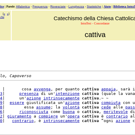
ice
|
Parole
:
Alfabetica
-
Frequenza
-
Rovesciate
-
Lunghezza
-
Statistiche
|
Aiuto
|
Biblioteca Intra
[
«
»
]
iche
Catechismo della Chiesa Cattolic
IntraText - Concordanze
cattiva
lo, Capoverso
 |       cosa 
avvenga
, per quanto 
cattiva
appaia
, sarà i
3
|      
presenza
 di un'
intenzione
cattiva
 (quale la vana
4
|      un'
azione
intrinsecamente
cattiva
.~ ~

9
|  
essere
 giustificata un'
azione
cattiva
compiuta
 con u
8
|        essa 
assume
; la 
volontà
cattiva
cede
 alle 
pass
6
|      
riconosciuta
 come 
buona
 o 
cattiva
, 
meritevole
 di
2
| 
giuramento
 a 
compiere
 un'
opera
cattiva
 è 
contrario
 al
0
|   
contrario
, è 
intrinsecamente
cattiva
 “ogni 
azione
 c