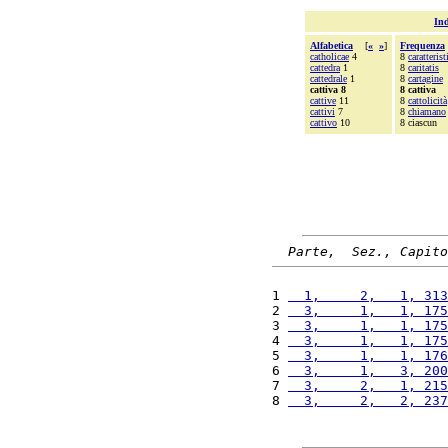
Ind
Alfabetica
[
«
»
]
Frequenza
catholicae
4
8
caratterist
cattedra
1
8
caritatis
cattedrale
1
8
cartagine
cattiva 8
8 cattiva
cattive
11
8
cattolicità
cattivi
7
8
chiamano
cattivo
10
8 ciascun
Parte,  Sez., Capito
1 
  1,     2,   1, 313
2 
  3,     1,   1, 175
3 
  3,     1,   1, 175
4 
  3,     1,   1, 175
5 
  3,     1,   1, 176
6 
  3,     1,   3, 200
7 
  3,     2,   1, 215
8 
  3,     2,   2, 237