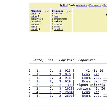
Indice
|
Parole
:
Alfabetica
-
Frequenza
-
Ro
Alfabetica
[
«
»
]
Frequenza
[
«
»
]
carità
214
8 avrebbero
caritate
1
8
beve
caritatevoli
1
8
caratteristiche
caritatis 8
8 caritatis
caritative
2
8
cartagine
carlo
1
8
cattiva
carmelo
4
8
cattolicità
Parte,  Sez., Capitolo, Capoverso
1 
  1,     2,   3, 915
 |      42-43; Id. 
2 
  1,     2,   3, 916
 |    
Ecum
. 
Vat
. II
3 
  1,     2,   3, 918
 |    
Ecum
. 
Vat
. II
4 
  1,     2,   3, 929
 |    
Ecum
. 
Vat
. II
5 
  2,     2,   1, 1398
| signum 
unitatis
!
6 
  2,     2,   3, 1620
| 
gentium
, 42; Id.
7 
  4,     1,   2, 2684
|    
Ecum
. 
Vat
. II
8 
  4,     1,   2, 2691
|    
Ecum
. 
Vat
. II