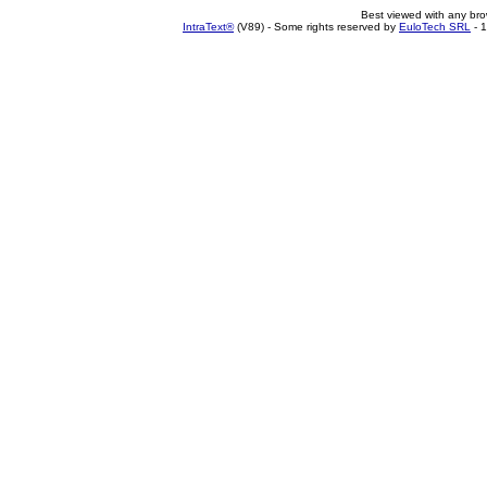
Best viewed with any br
IntraText®
(V89) - Some rights reserved by
EuloTech SRL
- 1