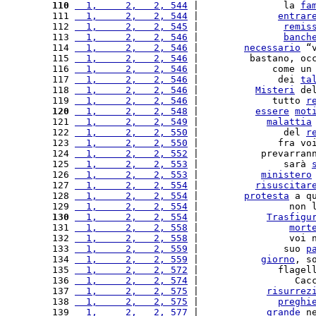
110
  1,     2,   2, 544
 |               la 
fa
111 
  1,     2,   2, 544
 |              
entrar
112 
  1,     2,   2, 545
 |               
remis
113 
  1,     2,   2, 546
 |               
banch
114 
  1,     2,   2, 546
 |        
necessario
 “
115 
  1,     2,   2, 546
 |         bastano, oc
116 
  1,     2,   2, 546
 |             come un
117 
  1,     2,   2, 546
 |              dei 
ta
118 
  1,     2,   2, 546
 |          
Misteri
 de
119 
  1,     2,   2, 546
 |             tutto 
r
120
  1,     2,   2, 548
 |          
essere
mot
121 
  1,     2,   2, 549
 |            
malattia
122 
  1,     2,   2, 550
 |               del 
r
123 
  1,     2,   2, 550
 |              fra vo
124 
  1,     2,   2, 552
 |           prevarran
125 
  1,     2,   2, 553
 |               sarà 
126 
  1,     2,   2, 553
 |           
ministero
127 
  1,     2,   2, 554
 |          
risuscitar
128 
  1,     2,   2, 554
 |        
protesta
 a q
129 
  1,     2,   2, 554
 |                non 
130
  1,     2,   2, 554
 |            
Trasfigu
131 
  1,     2,   2, 558
 |                
mort
132 
  1,     2,   2, 558
 |                voi 
133 
  1,     2,   2, 559
 |               suo 
p
134 
  1,     2,   2, 559
 |           
giorno
, s
135 
  1,     2,   2, 572
 |              flagel
136 
  1,     2,   2, 574
 |                 Cac
137 
  1,     2,   2, 575
 |            
risurrez
138 
  1,     2,   2, 575
 |              
preghi
139 
  1,     2,   2, 577
 |            
grande
 n