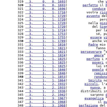
319 
  3,     0,   0, 1693
|                che 
320
  3,     0,   0, 1693
|        
perfetto
 il 
321 
  3,     0,   0, 1696
|             
conduce
322 
  3,     1,   1, 1716
|          vostra 
ric
323 
  3,     1,   1, 1720
|          
avvento
 de
324 
  3,     1,   1, 1720
|                 per
325 
  3,     1,   1, 1720
|           nella 
gio
326 
  3,     1,   1, 1720
|             del 
Sig
327 
  3,     1,   1, 1724
|               per l
328 
  3,     1,   1, 1753
|               sé, p
329 
  3,     1,   1, 1755
|            
essere
v
330
  3,     1,   1, 1789
|             anche v
331 
  3,     1,   1, 1816
|           
Padre
 mio
332 
  3,     1,   1, 1821
|               fanno
333 
  3,     1,   1, 1821
|       
perseverare
 “
334 
  3,     1,   1, 1824
|              
amore
”
335 
  3,     1,   1, 1825
|          
perfino
 i 
336 
  3,     1,   1, 1825
|             
poveri
 
337 
  3,     1,   1, 1825
|               lui s
338 
  3,     1,   1, 1846
|             
popolo
 
339 
  3,     1,   1, 1846
|              
remiss
340
  3,     1,   1, 1853
|              
rendon
341 
  3,     1,   1, 1864
|           
Spirito
 n
342 
  3,     1,   2, 1932
|         
piccoli
, l'
343 
  3,     1,   2, 1933
|            
nuova
, a
344 
  3,     1,   2, 1936
|       distribuiti i
345 
  3,     1,   2, 1942
|            saranno 
346 
  3,     1,   3, 1967
|         
evangelica
 
347 
  3,     1,   3, 1968
|                il 
p
348 
  3,     1,   3, 1968
|      
perfezione
 del