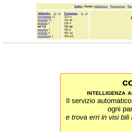
Indice
|
Parole
:
Alfabetica
-
Frequenza
-
Ro
Alfabetica
[
«
»
]
Frequenza
[
«
»
]
movimento
11
553 ci
mozione
11
541 ad
mozioni
2
536 4
mt 511
511 mt
mucchio
1
495 6
mulieris
4
491 lui
multiformi
1
490 più
co
intelligenza a
Il servizio automatico 
ogni pa
e trova erri in visi bili