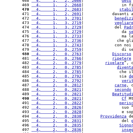
468 
  4,     1,   2, 2666
|                
Gesù
469 
  4,     1,   2, 2668
|                in f
470
  4,     1,   2, 2683
|               
stabi
471 
  4,     1,   2, 2691
|            davanti 
472 
  4,     1,   3, 2701
|             
benediz
473 
  4,     1,   3, 2719
|             
vegliar
474 
  4,     1,   3, 2729
|             del 
Pad
475 
  4,     1,   3, 2729
|                da 
s
476 
  4,     1,   3, 2733
|                ma l
477 
  4,     1,   3, 2736
|              che gl
478 
  4,     1,   3, 2743
|             con noi
479 
  4,     2,   0, 2759
|                di s
480
  4,     2,   0, 2763
|            
Discorso
481 
  4,     2,   0, 2766
|            
ripetere
482 
  4,     2,   0, 2779
|         
rivelare
”, 
483 
  4,     2,   0, 2785
|              
divent
484 
  4,     2,   0, 2785
|               che i
485 
  4,     2,   0, 2792
|               sia 
d
486 
  4,     2,   0, 2792
|                
veri
487 
  4,     2,   0, 2812
|             
carne
, 
488 
  4,     2,   0, 2821
|             
secondo
489 
  4,     2,   0, 2821
|            
Beatitud
490
  4,     2,   0, 2821
|                
Cf
 M
491 
  4,     2,   0, 2822
|               
peris
492 
  4,     2,   0, 2826
|                suo 
493 
  4,     2,   0, 2828
|                e so
494 
  4,     2,   0, 2830
|       
Provvidenza
 d
495 
  4,     2,   0, 2831
|                del 
496 
  4,     2,   0, 2835
|               
Signo
497 
  4,     2,   0, 2836
|                
inse