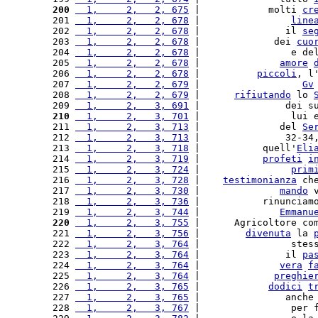
200
  1,     2,   2, 675
 |            molti 
cr
201 
  1,     2,   2, 678
 |                
line
202 
  1,     2,   2, 678
 |               il 
se
203 
  1,     2,   2, 678
 |             dei 
cuo
204 
  1,     2,   2, 678
 |                e de
205 
  1,     2,   2, 678
 |              
amore
206 
  1,     2,   2, 678
 |          
piccoli
, l
207 
  1,     2,   2, 679
 |                  
Gv
208 
  1,     2,   2, 679
 |      
rifiutando
 lo 
209 
  1,     2,   3, 691
 |               dei s
210
  1,     2,   3, 701
 |                lui 
211 
  1,     2,   3, 713
 |              del 
Se
212 
  1,     2,   3, 713
 |               32-34
213 
  1,     2,   3, 718
 |           quell'
Eli
214 
  1,     2,   3, 719
 |           
profeti
i
215 
  1,     2,   3, 724
 |                
prim
216 
  1,     2,   3, 728
 |    
testimonianza
 ch
217 
  1,     2,   3, 730
 |              
mando
 
218 
  1,     2,   3, 736
 |           rinunciam
219 
  1,     2,   3, 744
 |              
Emmanu
220
  1,     2,   3, 755
 |      Agricoltore co
221 
  1,     2,   3, 756
 |        
divenuta
 la 
222 
  1,     2,   3, 764
 |                stes
223 
  1,     2,   3, 764
 |               il 
pa
224 
  1,     2,   3, 764
 |              
vera
f
225 
  1,     2,   3, 764
 |             
preghie
226 
  1,     2,   3, 765
 |            
dodici
t
227 
  1,     2,   3, 765
 |               anche
228 
  1,     2,   3, 767
 |                per 