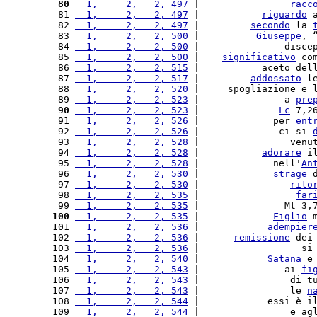
 80
  1,     2,   2, 497
 |                
racc
 81 
  1,     2,   2, 497
 |           
riguardo
 
 82 
  1,     2,   2, 497
 |         
secondo
 la 
 83 
  1,     2,   2, 500
 |          
Giuseppe
, 
 84 
  1,     2,   2, 500
 |               disce
 85 
  1,     2,   2, 500
 |    
significativo
 co
 86 
  1,     2,   2, 515
 |           aceto del
 87 
  1,     2,   2, 517
 |         
addossato
 l
 88 
  1,     2,   2, 520
 |     spogliazione e 
 89 
  1,     2,   2, 523
 |               a 
pre
 90
  1,     2,   2, 523
 |              
Lc
 7,2
 91 
  1,     2,   2, 526
 |             per 
ent
 92 
  1,     2,   2, 526
 |              ci si 
 93 
  1,     2,   2, 528
 |                venu
 94 
  1,     2,   2, 528
 |           
adorare
 i
 95 
  1,     2,   2, 528
 |             nell'
An
 96 
  1,     2,   2, 530
 |             
strage
 
 97 
  1,     2,   2, 530
 |                
rito
 98 
  1,     2,   2, 535
 |                 
far
 99 
  1,     2,   2, 535
 |               Mt 3,
100
  1,     2,   2, 535
 |             
Figlio
 
101 
  1,     2,   2, 536
 |            
adempier
102 
  1,     2,   2, 536
 |      
remissione
 dei
103 
  1,     2,   2, 536
 |                  si
104 
  1,     2,   2, 540
 |            
Satana
 e
105 
  1,     2,   2, 543
 |               ai 
fi
106 
  1,     2,   2, 543
 |                di t
107 
  1,     2,   2, 543
 |                le 
n
108 
  1,     2,   2, 544
 |            essi è i
109 
  1,     2,   2, 544
 |                e ag