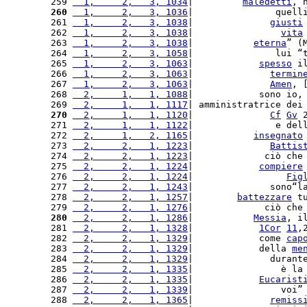
259 
  1,     2,   3, 1034
|         
maledetti
, 
260
  1,     2,   3, 1036
|               quell
261 
  1,     2,   3, 1038
|              
giusti
262 
  1,     2,   3, 1038
|                
vita
263 
  1,     2,   3, 1038
|           
eterna
” (
264 
  1,     2,   3, 1058
|               lui “
265 
  1,     2,   3, 1063
|            
spesso
 i
266 
  1,     2,   3, 1063
|              
termin
267 
  1,     2,   3, 1063
|              
Amen
, 
268 
  2,     1,   1, 1088
|            sono io,
269 
  2,     1,   1, 1117
| amministratrice dei
270
  2,     1,   1, 1120
|              
Cf
Gv
 
271 
  2,     1,   1, 1122
|               e del
272 
  2,     1,   2, 1165
|           
insegnato
273 
  2,     2,   1, 1223
|              
Battis
274 
  2,     2,   1, 1223
|             ciò che
275 
  2,     2,   1, 1224
|            
compiere
276 
  2,     2,   1, 1224
|                 
Fig
277 
  2,     2,   1, 1243
|              sono“l
278 
  2,     2,   1, 1257
|        
battezzare
 t
279 
  2,     2,   1, 1276
|             ciò che
280
  2,     2,   1, 1286
|           
Messia
, i
281 
  2,     2,   1, 1328
|            
1Cor
11
,
282 
  2,     2,   1, 1329
|            come 
cap
283 
  2,     2,   1, 1329
|            della 
me
284 
  2,     2,   1, 1329
|              durant
285 
  2,     2,   1, 1335
|                è la
286 
  2,     2,   1, 1335
|            
Eucarist
287 
  2,     2,   1, 1339
|                voi”
288 
  2,     2,   1, 1365
|              
remiss