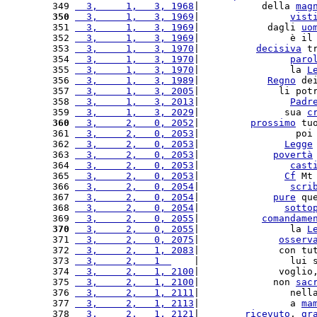
349 
  3,     1,   3, 1968
|           della 
mag
350
  3,     1,   3, 1969
|                
vist
351 
  3,     1,   3, 1969
|            dagli 
uo
352 
  3,     1,   3, 1969
|                è il
353 
  3,     1,   3, 1970
|          
decisiva
 t
354 
  3,     1,   3, 1970
|                
paro
355 
  3,     1,   3, 1970
|                la 
L
356 
  3,     1,   3, 1989
|            
Regno
 de
357 
  3,     1,   3, 2005
|              li pot
358 
  3,     1,   3, 2013
|                
Padr
359 
  3,     1,   3, 2029
|               sua 
c
360
  3,     2,   0, 2052
|         
prossimo
 tu
361 
  3,     2,   0, 2053
|                 poi
362 
  3,     2,   0, 2053
|               
Legge
363 
  3,     2,   0, 2053
|             
povertà
364 
  3,     2,   0, 2053
|                
cast
365 
  3,     2,   0, 2053
|               
Cf
 Mt
366 
  3,     2,   0, 2054
|                
scri
367 
  3,     2,   0, 2054
|             
pure
 qu
368 
  3,     2,   0, 2054
|               
sotto
369 
  3,     2,   0, 2055
|           
comandame
370
  3,     2,   0, 2055
|                la 
L
371 
  3,     2,   0, 2075
|              
osserv
372 
  3,     2,   1, 2083
|              con tu
373 
  3,     2,   1  
    |                lui 
374 
  3,     2,   1, 2100
|              voglio
375 
  3,     2,   1, 2100
|             non 
sac
376 
  3,     2,   1, 2111
|                nell
377 
  3,     2,   1, 2113
|                a 
ma
378 
  3,     2,   1, 2121
|        
ricevuto
, 
gr