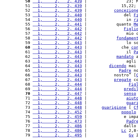
 50
  1,     2,   2, 439
 |                23; 
 51 
  1,     2,   2, 439
 |              15,22;
 52 
  1,     2,   2, 439
 |           
concezion
 53 
  1,     2,   2, 440
 |               del 
F
 54 
  1,     2,   2, 440
 |                in 
r
 55 
  1,     2,   2, 441
 |            quanto 
M
 56 
  1,     2,   2, 442
 |               
Figli
 57 
  1,     2,   2, 442
 |                mio 
 58 
  1,     2,   2, 442
 |            
fondamen
 59 
  1,     2,   2, 443
 |                lo s
 60
  1,     2,   2, 443
 |              che 
co
 61 
  1,     2,   2, 443
 |                il 
P
 62 
  1,     2,   2, 443
 |            
mandato
 
 63 
  1,     2,   2, 443
 |                agli
 64 
  1,     2,   2, 443
 |         
dicendo
 mai
 65 
  1,     2,   2, 443
 |             
Padre
 n
 66 
  1,     2,   2, 443
 |           nostro” [
 67 
  1,     2,   2, 443
 |           
pregate
 c
 68 
  1,     2,   2, 444
 |                 
Fig
 69 
  1,     2,   2, 444
 |               
predi
 70
  1,     2,   2, 447
 |               
senso
 71 
  1,     2,   2, 448
 |                
aiut
 72 
  1,     2,   2, 448
 |                
guar
 73 
  1,     2,   2, 448
 |      
guarigione
 [ 
C
 74 
  1,     2,   2, 452
 |              
popolo
 75 
  1,     2,   2, 459
 |               e imp
 76 
  1,     2,   2, 473
 |                
Padr
 77 
  1,     2,   2, 486
 |               dallo
 78 
  1,     2,   2, 486
 |              
Lc
 2,8
 79 
  1,     2,   2, 495
 |                 
Gv
 