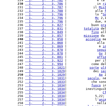
229 
  1,     2,   3, 782
 |                e la
230
  1,     2,   3, 786
 |                in 
r
231 
  1,     2,   3, 787
 |              il 
Mis
232 
  1,     2,   3, 788
 |               alla 
233 
  1,     2,   3, 796
 |               lo “
S
234 
  1,     2,   3, 796
 |               
Mc
 2,
235 
  1,     2,   3, 796
 |               due, 
236 
  1,     2,   3, 827
 |             buon 
gr
237 
  1,     2,   3, 831
 |         
totalità
 de
238 
  1,     2,   3, 849
 |             
fino
 al
239 
  1,     2,   3, 857
 |         
missione
 da
240
  1,     2,   3, 858
 |          
accoglie
 m
241 
  1,     2,   3, 860
 |                alla
242 
  1,     2,   3, 869
 |                 è 
i
243 
  1,     2,   3, 878
 |                
segu
244 
  1,     2,   3, 878
 |                 
Gv
 
245 
  1,     2,   3, 881
 |                
affi
246 
  1,     2,   3, 922
 |               per i
247 
  1,     2,   3, 994
 |             come de
248 
  1,     2,   3, 1021
|            
sorte
ul
249 
  1,     2,   3, 1029
|              dei 
se
250
  1,     2,   3, 1029
|                 
Ap
 
251 
  1,     2,   3, 1031
|           
secolo
, n
252 
  1,     2,   3, 1033
|             che son
253 
  1,     2,   3, 1034
|             
fuoco
 i
254 
  1,     2,   3, 1034
|          inestingui
255 
  1,     2,   3, 1034
|                   
C
256 
  1,     2,   3, 1034
|               5,22;
257 
  1,     2,   3, 1034
|               l'
ani
258 
  1,     2,   3, 1034
|                nell