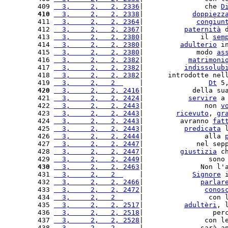
409 
  3,     2,   2, 2336
|               che 
D
410
  3,     2,   2, 2338
|            
doppiezz
411 
  3,     2,   2, 2364
|             
congiun
412 
  3,     2,   2, 2367
|          
paternità
 
413 
  3,     2,   2, 2380
|              il 
sem
414 
  3,     2,   2, 2380
|         
adulterio
 i
415 
  3,     2,   2, 2380
|             modo 
as
416 
  3,     2,   2, 2382
|           
matrimoni
417 
  3,     2,   2, 2382
|          
indissolub
418 
  3,     2,   2, 2382
|      introdotte nel
419 
  3,     2,   2  
    |                
Dt
 5
420
  3,     2,   2, 2416
|            della su
421 
  3,     2,   2, 2424
|           
servire
 a
422 
  3,     2,   2, 2443
|               non 
v
423 
  3,     2,   2, 2443
|        
ricevuto
, 
gr
424 
  3,     2,   2, 2443
|         avranno 
fat
425 
  3,     2,   2, 2443
|          
predicata
 
426 
  3,     2,   2, 2444
|               alla 
427 
  3,     2,   2, 2447
|             nel sep
428 
  3,     2,   2, 2447
|         
giustizia
 c
429 
  3,     2,   2, 2449
|                sono
430
  3,     2,   2, 2463
|              Non l'
431 
  3,     2,   2  
    |            
Signore
 
432 
  3,     2,   2, 2466
|              
parlar
433 
  3,     2,   2, 2472
|               
conos
434 
  3,     2,   2  
    |                con 
435 
  3,     2,   2, 2517
|          
adultèri
, 
436 
  3,     2,   2, 2518
|                 per
437 
  3,     2,   2, 2528
|               con l
438 
  3,     2,   2  
    |              sarà a