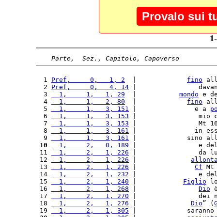
Provalo sui t
1
Parte,  Sez., Capitolo, Capoverso
  1 
Pref,     0,   1, 2
  |             
fino
 al
  2 
Pref,     0,   4, 14
 |                dava
  3 
  1,     1,   1, 29
  |           
mondo
 e d
  4 
  1,     1,   2, 80
  |             
fino
 al
  5 
  1,     1,   3, 151
 |               e a 
p
  6 
  1,     1,   3, 153
 |                mio 
  7 
  1,     1,   3, 153
 |                Mt 1
  8 
  1,     1,   3, 161
 |               in es
  9 
  1,     1,   3, 161
 |             sino al
 10
  1,     2,   0, 189
 |                e de
 11 
  1,     2,   1, 226
 |                da l
 12 
  1,     2,   1, 226
 |              
allont
 13 
  1,     2,   1, 226
 |               
Cf
 Mt
 14 
  1,     2,   1, 232
 |                e de
 15 
  1,     2,   1, 240
 |            
Figlio
 l
 16 
  1,     2,   1, 268
 |                
Dio
 
 17 
  1,     2,   1, 270
 |                dei 
 18 
  1,     2,   1, 276
 |              
Dio
” (
 19 
  1,     2,   1, 305
 |             saranno