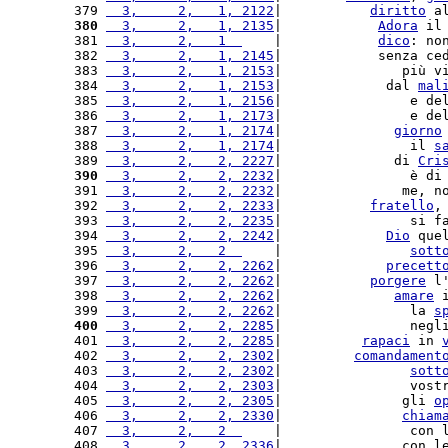
379 
  3,     2,   1, 2122
|           
diritto
 a
380
  3,     2,   1, 2135
|            
Adora
 il
381 
  3,     2,   1  
    |            
dico
: no
382 
  3,     2,   1, 2145
|            senza ce
383 
  3,     2,   1, 2153
|               più v
384 
  3,     2,   1, 2153
|             dal 
mal
385 
  3,     2,   1, 2156
|                e de
386 
  3,     2,   1, 2173
|                e de
387 
  3,     2,   1, 2174
|              
giorno
388 
  3,     2,   1, 2174
|                il 
s
389 
  3,     2,   2, 2227
|              di 
Cri
390
  3,     2,   2, 2232
|                è di
391 
  3,     2,   2, 2232
|               me, n
392 
  3,     2,   2, 2233
|           
fratello
,
393 
  3,     2,   2, 2235
|                si f
394 
  3,     2,   2, 2242
|             
Dio
 que
395 
  3,     2,   2  
    |                
sott
396 
  3,     2,   2, 2262
|             
precett
397 
  3,     2,   2, 2262
|           
porgere
 l
398 
  3,     2,   2, 2262
|              
amare
 
399 
  3,     2,   2, 2262
|                la 
s
400
  3,     2,   2, 2285
|                negl
401 
  3,     2,   2, 2285
|          
rapaci
 in 
402 
  3,     2,   2, 2302
|         
comandament
403 
  3,     2,   2, 2302
|                
sott
404 
  3,     2,   2, 2303
|                vost
405 
  3,     2,   2, 2305
|               gli 
o
406 
  3,     2,   2, 2330
|               
chiam
407 
  3,     2,   2  
    |                con 
408 
  3,     2,   2, 2336
|               con l