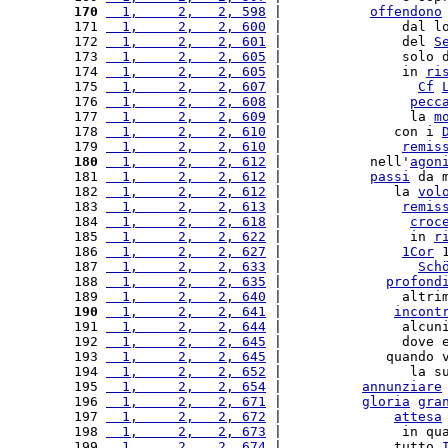
170
  1,     2,   2, 598
 |           
offendono
171 
  1,     2,   2, 600
 |               dal l
172 
  1,     2,   2, 601
 |               del 
S
173 
  1,     2,   2, 605
 |               solo 
174 
  1,     2,   2, 605
 |               in 
ri
175 
  1,     2,   2, 607
 |                 
Cf
176 
  1,     2,   2, 608
 |                
pecc
177 
  1,     2,   2, 609
 |                la 
m
178 
  1,     2,   2, 610
 |              con i 
179 
  1,     2,   2, 610
 |               
remis
180
  1,     2,   2, 612
 |           nell'
agon
181 
  1,     2,   2, 612
 |           
passi
 da 
182 
  1,     2,   2, 612
 |              la 
vol
183 
  1,     2,   2, 613
 |               
remis
184 
  1,     2,   2, 618
 |                
croc
185 
  1,     2,   2, 622
 |                in 
r
186 
  1,     2,   2, 627
 |               
1Cor
 
187 
  1,     2,   2, 633
 |                 
Sch
188 
  1,     2,   2, 635
 |             
profond
189 
  1,     2,   2, 640
 |               altri
190
  1,     2,   2, 641
 |              
incont
191 
  1,     2,   2, 644
 |               alcun
192 
  1,     2,   2, 645
 |               dove 
193 
  1,     2,   2, 645
 |             quando 
194 
  1,     2,   2, 652
 |                la s
195 
  1,     2,   2, 654
 |          
annunziare
196 
  1,     2,   2, 671
 |          
gloria
gra
197 
  1,     2,   2, 672
 |              
attesa
198 
  1,     2,   2, 673
 |               in qu
199 
  1,     2,   2, 674
 |              tutto 