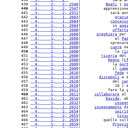
439 
  3,     2,   2, 2546
|           
Beati
 i 
p
440
  3,     2,   2, 2547
|          apprension
441 
  3,     2,   2, 2551
|             sarà an
442 
  4,     1,   1, 2603
|               
grazi
443 
  4,     1,   1, 2604
|             
concess
444 
  4,     1,   1, 2604
|              in 
agg
445 
  4,     1,   1, 2608
|              
offert
446 
  4,     1,   1, 2608
|       
preghiera
 per
447 
  4,     1,   1, 2608
|               al 
Pa
448 
  4,     1,   1, 2608
|             sprecar
449 
  4,     1,   1, 2608
|             
cuore
 n
450
  4,     1,   1, 2608
|               la 
ri
451 
  4,     1,   1, 2608
|         
ricerca
 del
452 
  4,     1,   1, 2608
|            
Regno
 [
C
453 
  4,     1,   1, 2609
|              la 
por
454 
  4,     1,   1, 2609
|              il 
cam
455 
  4,     1,   1, 2610
|               
fede
 
456 
  4,     1,   1, 2610
|        
discepoli
 e 
457 
  4,     1,   1, 2610
|              del 
ce
458 
  4,     1,   1, 2610
|               10 ] 
459 
  4,     1,   1, 2611
|            fare la 
460
  4,     1,   1, 2611
|      
collaborare
 al
461 
  4,     1,   1, 2616
|           
Davide
, a
462 
  4,     1,   1, 2632
|               
inseg
463 
  4,     1,   1, 2632
|      
insegnamento
 d
464 
  4,     1,   2, 2654
|               
spiri
465 
  4,     1,   2, 2655
|                
viss
466 
  4,     1,   2, 2659
|          quello sul
467 
  4,     1,   2, 2659
|              
Provvi