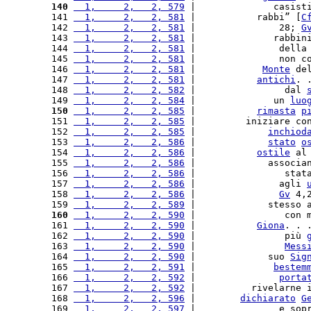
140
  1,     2,   2, 579
 |              casist
141 
  1,     2,   2, 581
 |           rabbi” [
C
142 
  1,     2,   2, 581
 |               28; 
G
143 
  1,     2,   2, 581
 |              rabbin
144 
  1,     2,   2, 581
 |               della
145 
  1,     2,   2, 581
 |               non c
146 
  1,     2,   2, 581
 |            
Monte
 de
147 
  1,     2,   2, 581
 |           
antichi
. 
148 
  1,     2,   2, 582
 |                dal 
149 
  1,     2,   2, 584
 |              un 
luo
150
  1,     2,   2, 585
 |           
rimasta
p
151 
  1,     2,   2, 585
 |         iniziare co
152 
  1,     2,   2, 585
 |             
inchiod
153 
  1,     2,   2, 586
 |             
stato
o
154 
  1,     2,   2, 586
 |           
ostile
 al
155 
  1,     2,   2, 586
 |             associa
156 
  1,     2,   2, 586
 |                stat
157 
  1,     2,   2, 586
 |               agli 
158 
  1,     2,   2, 586
 |               
Gv
 4,
159 
  1,     2,   2, 589
 |             stesso 
160
  1,     2,   2, 590
 |                con 
161 
  1,     2,   2, 590
 |           
Giona
. . 
162 
  1,     2,   2, 590
 |                più 
163 
  1,     2,   2, 590
 |                
Mess
164 
  1,     2,   2, 590
 |             suo 
Sig
165 
  1,     2,   2, 591
 |              
bestem
166 
  1,     2,   2, 592
 |               
porta
167 
  1,     2,   2, 592
 |          rivelarne 
168 
  1,     2,   2, 596
 |        
dichiarato
G
169 
  1,     2,   2, 597
 |               e sop