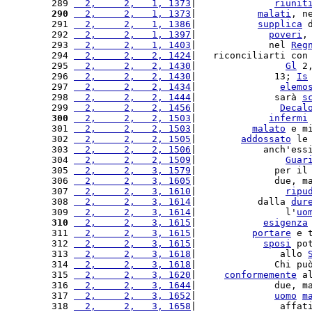
289 
  2,     2,   1, 1373
|              
riunit
290
  2,     2,   1, 1373
|           
malati
, n
291 
  2,     2,   1, 1386
|           
supplica
 
292 
  2,     2,   1, 1397
|             
poveri
,
293 
  2,     2,   1, 1403
|             nel 
Reg
294 
  2,     2,   2, 1424
|   riconciliarti con
295 
  2,     2,   2, 1430
|                
Gl
 2
296 
  2,     2,   2, 1430
|              13; 
Is
297 
  2,     2,   2, 1434
|               
elemo
298 
  2,     2,   2, 1444
|              sarà 
s
299 
  2,     2,   2, 1456
|               
Decal
300
  2,     2,   2, 1503
|             
infermi
301 
  2,     2,   2, 1503
|          
malato
 e m
302 
  2,     2,   2, 1505
|        
addossato
 le
303 
  2,     2,   2, 1506
|            anch'ess
304 
  2,     2,   2, 1509
|                
Guar
305 
  2,     2,   3, 1579
|              per il
306 
  2,     2,   3, 1605
|              due, m
307 
  2,     2,   3, 1610
|                
ripu
308 
  2,     2,   3, 1614
|           dalla 
dur
309 
  2,     2,   3, 1614
|                l'
uo
310
  2,     2,   3, 1615
|            
esigenza
311 
  2,     2,   3, 1615
|          
portare
 e 
312 
  2,     2,   3, 1615
|            
sposi
 po
313 
  2,     2,   3, 1618
|               allo 
314 
  2,     2,   3, 1618
|              Chi pu
315 
  2,     2,   3, 1620
|     
conformemente
 a
316 
  2,     2,   3, 1644
|              due, m
317 
  2,     2,   3, 1652
|              
uomo
m
318 
  2,     2,   3, 1658
|               affat