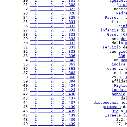
 20
  1,     2,   1, 305
 |             
aggiunt
 21 
  1,     2,   1, 308
 |               l'
aiu
 22 
  1,     2,   1, 322
 |               nostr
 23 
  1,     2,   1, 326
 |                
Padr
 24 
  1,     2,   1, 329
 |           
Padre
. . 
 25 
  1,     2,   1, 331
 |            tutti i 
 26 
  1,     2,   1, 333
 |                l'
in
 27 
  1,     2,   1, 333
 |         
infanzia
 di
 28 
  1,     2,   1, 333
 |            
Gesù
, [
C
 29 
  1,     2,   1, 333
 |              nel 
de
 30
  1,     2,   1, 333
 |              dalla 
 31 
  1,     2,   1, 333
 |          
servizio
 d
 32 
  1,     2,   1, 333
 |             suo 
giu
 33 
  1,     2,   1, 336
 |                 
336
 34 
  1,     2,   1, 342
 |               un 
uo
 35 
  1,     2,   1, 363
 |              
indica
 36 
  1,     2,   1, 363
 |            
uomo
 vi 
 37 
  1,     2,   1, 363
 |               e di 
 38 
  1,     2,   1, 368
 |              29,3; 
 39 
  1,     2,   1, 394
 |              affida
 40
  1,     2,   2, 424
 |               
Figli
 41 
  1,     2,   2, 424
 |              
fondat
 42 
  1,     2,   2, 430
 |              
popolo
 43 
  1,     2,   2, 437
 |                  da
 44 
  1,     2,   2, 437
 |      
discendenza
me
 45 
  1,     2,   2, 439
 |          
promesso
 d
 46 
  1,     2,   2, 439
 |              
Dio
 a 
 47 
  1,     2,   2, 439
 |           
Israele
 [
 48 
  1,     2,   2, 439
 |                2,2;
 49 
  1,     2,   2, 439
 |                27; 