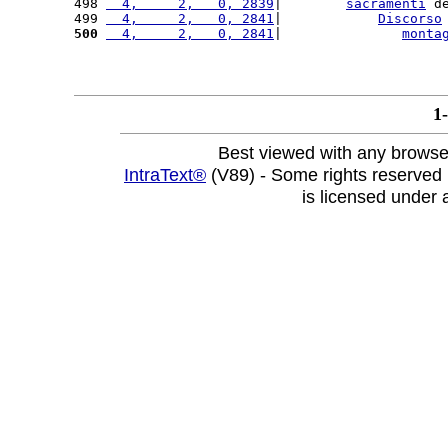
498 
  4,     2,   0, 2839
|        
sacramenti
 d
499 
  4,     2,   0, 2841
|            
Discorso
500
  4,     2,   0, 2841
|               
monta
1
Best viewed with any browse
IntraText®
(V89) - Some rights reserved
is licensed under