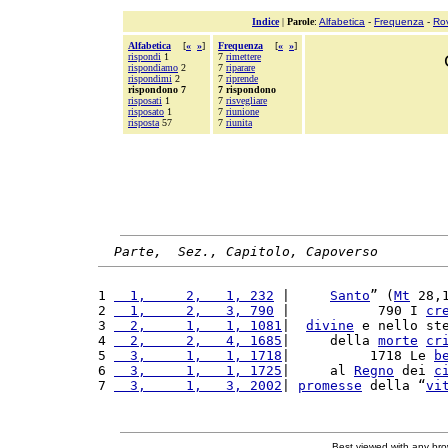
Indice
|
Parole
:
Alfabetica
-
Frequenza
-
Ro
Alfabetica
[
«
»
]
Frequenza
[
«
»
]
rispondi
1
7
rimettere
rispondiamo
2
7
riparare
rispondimi
2
7
riprende
rispondono 7
7 rispondono
risposati
1
7
risvegliare
risposato
1
7
riunione
risposta
57
7
riunita
Parte,  Sez., Capitolo, Capoverso
1 
  1,     2,   1, 232
 |     
Santo
” (
Mt
 28,
2 
  1,     2,   3, 790
 |           790 I 
cr
3 
  2,     1,   1, 1081
|  
divine
 e nello st
4 
  2,     2,   4, 1685
|     della 
morte
cr
5 
  3,     1,   1, 1718
|          1718 Le 
b
6 
  3,     1,   1, 1725
|     al 
Regno
 dei 
c
7 
  3,     1,   3, 2002
| 
promesse
 della “
vi
Best viewed with any br