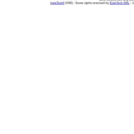
IntraText®
(V89) - Some rights reserved by
EuloTech SRL
- 1