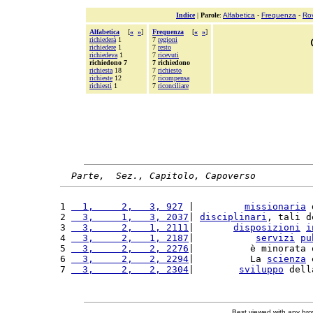
Indice
|
Parole
:
Alfabetica
-
Frequenza
-
Ro
Alfabetica
[
«
»
]
Frequenza
[
«
»
]
richiederà
1
7
regioni
richiedere
1
7
resto
richiedeva
1
7
ricevuti
richiedono 7
7 richiedono
richiesta
18
7
richiesto
richieste
12
7
ricompensa
richiesti
1
7
riconciliare
Parte,  Sez., Capitolo, Capoverso
1 
  1,     2,   3, 927
 |         
missionaria
 
2 
  3,     1,   3, 2037
| 
disciplinari
, tali d
3 
  3,     2,   1, 2111
|       
disposizioni
i
4 
  3,     2,   1, 2187
|           
servizi
pu
5 
  3,     2,   2, 2276
|          è minorata 
6 
  3,     2,   2, 2294
|          La 
scienza
 
7 
  3,     2,   2, 2304
|        
sviluppo
 dell
Best viewed with any br