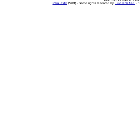
IntraText®
(V89) - Some rights reserved by
EuloTech SRL
- 1