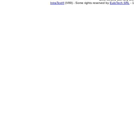
IntraText®
(V89) - Some rights reserved by
EuloTech SRL
- 1