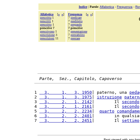
Indice
|
Parole
:
Alfabetica
-
Frequenza
-
Ro
Alfabetica
[
«
»
]
Frequenza
[
«
»
]
prescritta
1
7
predicare
prescritti
1
7
prediletto
prescritto
1
7
pregando
prescrive 7
7 prescrive
prescrivono
1
7
presentazione
prescrizione
3
7
prestabilito
prescrizioni
11
7
prestare
Parte,  Sez., Capitolo, Capoverso
1 
  3,     1,   3, 1950
| paterno, una 
peda
2 
  3,     1,   3, 1975
| 
istruzione
patern
3 
  3,     2,   1, 2142
|        Il 
secondo
4 
  3,     2,   1, 2161
|        Il 
secondo
5 
  3,     2,   2, 2234
|  
quarto
comandame
6 
  3,     2,   2, 2401
|        in qualsia
7 
  3,     2,   2, 2451
|        Il 
settimo
Best viewed with any br