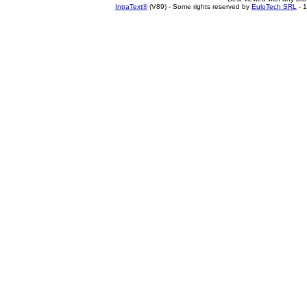
IntraText®
(V89) - Some rights reserved by
EuloTech SRL
- 1