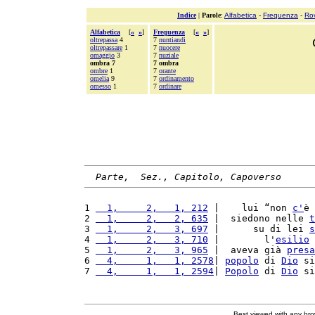
Indice
|
Parole
:
Alfabetica
-
Frequenza
-
Ro
Alfabetica
[
«
»
]
Frequenza
[
«
»
]
oltrepassa
4
7
nuntiandi
oltrepassare
1
7
nuocere
omaggio
3
7
nuziale
ombra 7
7 ombra
ombre
1
7
orante
omelia
9
7
ordinamento
omesso
1
7
ordinare
Parte,  Sez., Capitolo, Capoverso
1 
  1,     2,   1, 212
 |    lui “non 
c'
è 
2 
  1,     2,   2, 635
 |  siedono nelle 
t
3 
  1,     2,   3, 697
 |      su di lei 
s
4 
  1,     2,   3, 710
 |        l'
esilio
 
5 
  1,     2,   3, 965
 |  aveva già 
presa
6 
  4,     1,   1, 2578
| 
popolo
 di 
Dio
 si
7 
  4,     1,   1, 2594
| 
Popolo
 di 
Dio
 si
Best viewed with any br