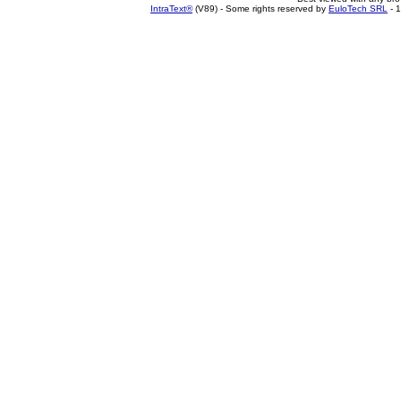
IntraText®
(V89) - Some rights reserved by
EuloTech SRL
- 1