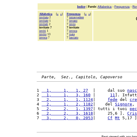
Indice
|
Parole
:
Alfabetica
-
Frequenza
-
Ro
Alfabetica
[
«
»
]
Frequenza
[
«
»
]
invitata
2
7
intravvedere
invitate
1
7
invano
invitati
2
7
invio
invitato 7
7 invitato
inviti
1
7
invoca
invito
13
7
isaia
invoca
7
7
lasciato
Parte,  Sez., Capitolo, Capoverso
1 
  1,     1,   1, 27
  |     dal suo 
nasc
2 
  1,     1,   3, 160
 |      
11
]. Infatt
3 
  2,     1,   1, 1124
|     
fede
 del 
cre
4 
  2,     1,   2, 1182
|    del 
Signore
, 
5 
  2,     2,   1, 1397
| tutti i tuoi 
pec
6 
  2,     2,   3, 1618
|     25,6 ]. 
Cris
7 
  3,     2,   0, 2053
|     
Cf
Mt
 5,17 ]
Best viewed with any br