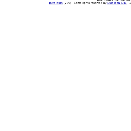
IntraText®
(V89) - Some rights reserved by
EuloTech SRL
- 1