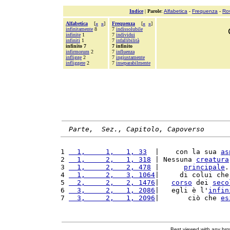
Indice
|
Parole
:
Alfabetica
-
Frequenza
-
Ro
Alfabetica
[
«
»
]
Frequenza
[
«
»
]
infinitamente
8
7
indissolubile
infinite
1
7
individui
infiniti
1
7
infallibilità
infinito 7
7 infinito
infirmorum
2
7
influenza
infligge
2
7
ingiustamente
infliggere
2
7
inseparabilmente
Parte,  Sez., Capitolo, Capoverso
1 
  1,     1,   1, 33
  |    con la sua 
as
2 
  1,     2,   1, 318
 | Nessuna 
creatura
3 
  1,     2,   2, 478
 |      
principale
.
4 
  1,     2,   3, 1064
|     di colui che
5 
  2,     2,   2, 1476
|   
corso
 dei 
seco
6 
  3,     2,   1, 2086
|   egli è l'
infin
7 
  3,     2,   1, 2096
|       ciò che 
es
Best viewed with any br