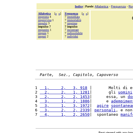
Indice
|
Parole
:
Alfabetica
-
Frequenza
-
Ro
Alfabetica
[
«
»
]
Frequenza
[
«
»
]
impronta
4
7
immediata
improvvisa
1
7
immortalità
impulsi
3
7
imprime
impulso 7
7 impulso
impunito
1
7
incontrare
impure
1
7
indissolubile
impuri
2
7
individui
Parte,  Sez., Capitolo, Capoverso
1 
  1,     2,   3, 918
 |       Molti di e
2 
  2,     2,   1, 1281
|       gli 
uomini
3 
  2,     2,   2, 1453
|      essa, un 
do
4 
  3,     1,   2, 1886
|      e 
adempimen
5 
  3,     1,   3, 1972
|  
agire
spontanea
6 
  3,     2,   2, 2339
| 
personali
, e non
7 
  4,     1,   2, 2650
|  spontaneo 
manif
Best viewed with any br