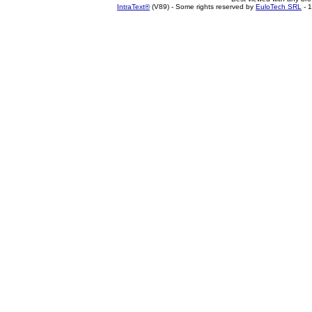
IntraText®
(V89) - Some rights reserved by
EuloTech SRL
- 1