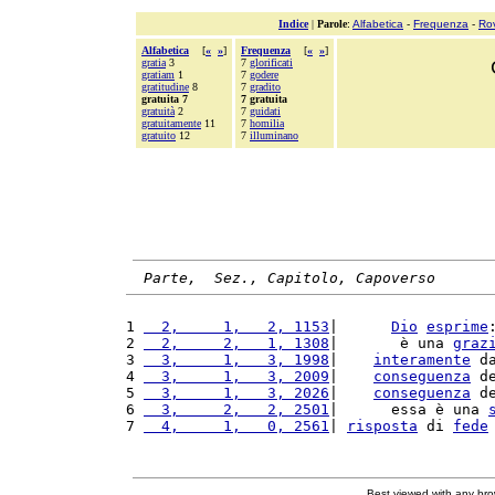
Indice
|
Parole
:
Alfabetica
-
Frequenza
-
Ro
Alfabetica
[
«
»
]
Frequenza
[
«
»
]
gratia
3
7
glorificati
gratiam
1
7
godere
gratitudine
8
7
gradito
gratuita 7
7 gratuita
gratuità
2
7
guidati
gratuitamente
11
7
homilia
gratuito
12
7
illuminano
Parte,  Sez., Capitolo, Capoverso
1 
  2,     1,   2, 1153
|      
Dio
esprime
2 
  2,     2,   1, 1308
|       è una 
graz
3 
  3,     1,   3, 1998
|    
interamente
 d
4 
  3,     1,   3, 2009
|    
conseguenza
 d
5 
  3,     1,   3, 2026
|    
conseguenza
 d
6 
  3,     2,   2, 2501
|      essa è una 
7 
  4,     1,   0, 2561
| 
risposta
 di 
fede
Best viewed with any br