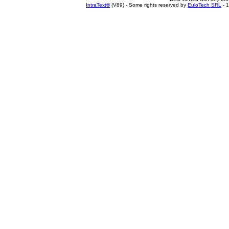
IntraText®
(V89) - Some rights reserved by
EuloTech SRL
- 1