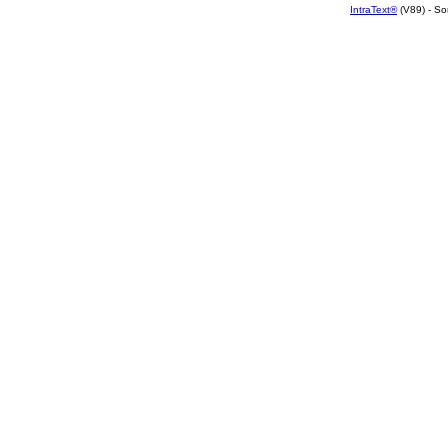
IntraText®
(V89) - So