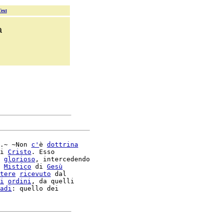
Text
a
.~ ~Non 
c'
è 
dottrina
i 
Cristo
. Esso

glorioso
, intercedendo

Mistico
 di 
Gesù
tere
ricevuto
 dal

i
ordini
, da quelli

adi