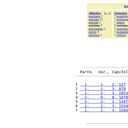
Ind
Alfabetica
[
«
»
]
Frequenza
esercitasse
1
7
escatologi
esercitata
12
7
esclusiva
esercitati
2
7
esempi
esercitato 7
7 esercitato
eserciteranno
1
7
esorcismo
eserciti
4
7
esortazion
esercitino
2
7
esplicita
Parte,  Sez., Capitol
1 
  1,     1,   2, 127
 
2 
  1,     2,   3, 879
 
3 
  1,     2,   3, 1053
4 
  2,     0,   0, 1070
5 
  2,     2,   2, 1447
6 
  2,     2,   3, 1554
7 
  2,     2,   3, 1593