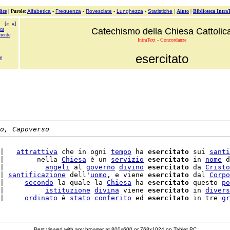
ice
|
Parole
:
Alfabetica
-
Frequenza
-
Rovesciate
-
Lunghezza
-
Statistiche
|
Aiuto
|
Biblioteca Intra
[
«
»
]
ca
Catechismo della Chiesa Cattolic
mente
IntraText - Concordanze
esercitato
e
o, Capoverso
|   
attrattiva
 che in ogni 
tempo
 ha 
esercitato
 sui 
santi
|        nella 
Chiesa
 è un 
servizio
esercitato
 in 
nome
 d
|          
angeli
 al 
governo
divino
esercitato
 da 
Cristo
| 
santificazione
 dell'
uomo
, e viene 
esercitato
 dal 
Corpo
|     
secondo
 la quale la 
Chiesa
 ha 
esercitato
 questo 
po
|          
istituzione
divina
 viene 
esercitato
 in 
divers
|     
ordinato
 è 
stato
conferito
 ed 
esercitato
 in tre 
gr
Best viewed with any browser at 800x600 or 768x1024 on Tablet PC