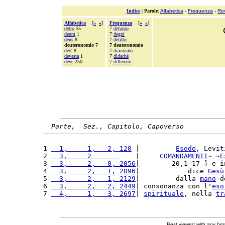
Indice
|
Parole
:
Alfabetica
-
Frequenza
-
Ro
Alfabetica
[
«
»
]
Frequenza
[
«
»
]
detto
55
7
defunto
deum
1
7
degni
deus
8
7
delitto
deuteronomio 7
7 deuteronomio
dev'
8
7
diaconato
devasta
1
7
didaché
deve
250
7
differenti
Parte,  Sez., Capitolo, Capoverso
1 
  1,     1,   2, 120
 |         
Esodo
, Levit
2 
  3,     2       
    |     
COMANDAMENTI
~ ~
E
3 
  3,     2,   0, 2056
|        20,1-17 ] e i
4 
  3,     2,   1, 2096
|            dice 
Gesù
5 
  3,     2,   1, 2129
|         dalla 
mano
 d
6 
  3,     2,   2, 2449
| consonanza con l'
eso
7 
  4,     1,   3, 2697
| 
spirituale
, nella 
tr
Best viewed with any br