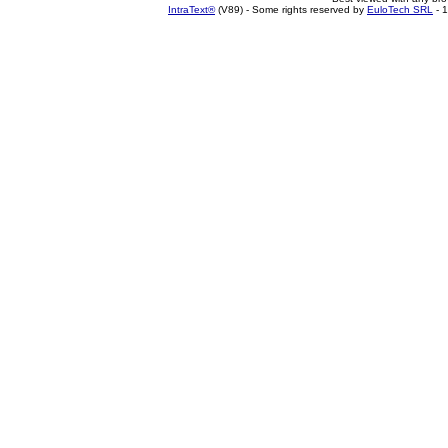
IntraText®
(V89) - Some rights reserved by
EuloTech SRL
- 1