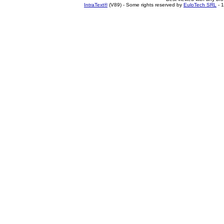
IntraText®
(V89) - Some rights reserved by
EuloTech SRL
- 1