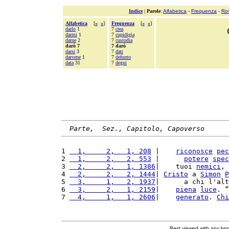
Indice
|
Parole
:
Alfabetica
-
Frequenza
-
Ro
Alfabetica
[
«
»
]
Frequenza
[
«
»
]
darlo
1
7
crea
darmi
1
7
cupidigia
darne
2
7
custodia
darò 7
7 darò
darsi
3
7
dati
darvene
1
7
defunto
data
31
7
degni
Parte,  Sez., Capitolo, Capoverso
1 
  1,     2,   1, 208
 |    
riconosce
pec
2 
  1,     2,   2, 553
 |      
potere
spec
3 
  2,     2,   1, 1386
|    tuoi 
nemici
, 
4 
  2,     2,   2, 1444
| 
Cristo
 a 
Simon
P
5 
  3,     1,   2, 1937
|      a chi l'alt
6 
  3,     2,   1, 2159
|    
piena
luce
. “
7 
  4,     1,   1, 2606
|    
generato
. 
Chi
Best viewed with any br