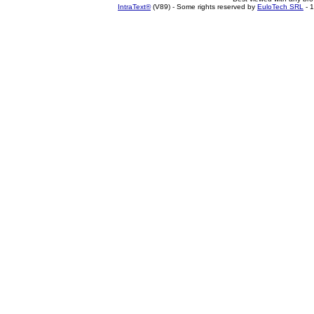
IntraText®
(V89) - Some rights reserved by
EuloTech SRL
- 1