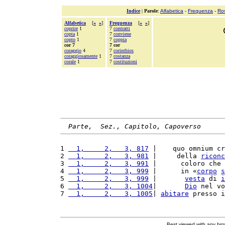
Indice
|
Parole
:
Alfabetica
-
Frequenza
-
Ro
Alfabetica
[
«
»
]
Frequenza
[
«
»
]
coprire
1
7
contratti
copta
1
7
conviene
copto
1
7
coppia
cor 7
7 cor
coraggio
4
7
corinthios
coraggiosamente
1
7
costanza
corale
1
7
costituzioni
Parte,  Sez., Capitolo, Capoverso
1 
  1,     2,   3, 817
 |    quo omnium cr
2 
  1,     2,   3, 981
 |     della 
riconc
3 
  1,     2,   3, 991
 |      coloro che 
4 
  1,     2,   3, 999
 |      in «
corpo
s
5 
  1,     2,   3, 999
 |       
vesta
 di 
i
6 
  1,     2,   3, 1004
|       
Dio
 nel vo
7 
  1,     2,   3, 1005
| 
abitare
 presso i
Best viewed with any br