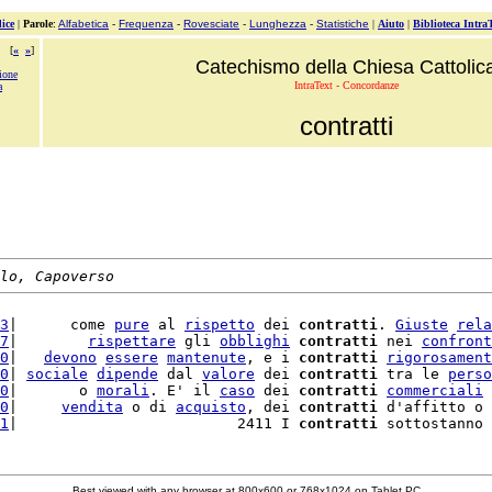
ice
|
Parole
:
Alfabetica
-
Frequenza
-
Rovesciate
-
Lunghezza
-
Statistiche
|
Aiuto
|
Biblioteca Intra
[
«
»
]
Catechismo della Chiesa Cattolic
ione
IntraText - Concordanze
a
contratti
lo, Capoverso
3
|      come 
pure
 al 
rispetto
 dei 
contratti
. 
Giuste
rela
7
|        
rispettare
 gli 
obblighi
contratti
 nei 
confront
0
|   
devono
essere
mantenute
, e i 
contratti
rigorosament
0
| 
sociale
dipende
 dal 
valore
 dei 
contratti
 tra le 
perso
0
|       o 
morali
. E' il 
caso
 dei 
contratti
commerciali
 
0
|     
vendita
 o di 
acquisto
, dei 
contratti
 d'affitto o 
1
|                         2411 I 
contratti
 sottostanno 
Best viewed with any browser at 800x600 or 768x1024 on Tablet PC