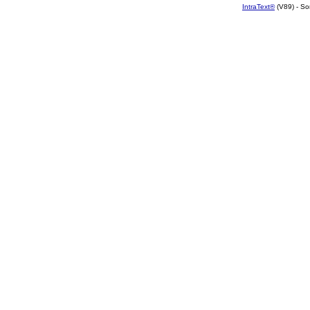
IntraText®
(V89) - So