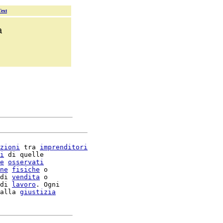
Text
a
zioni
 tra 
imprenditori
i
 di quelle

e
osservati
ne
fisiche
 o

di 
vendita
 o

di 
lavoro
. Ogni

alla 
giustizia