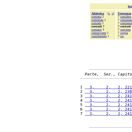
Ind
Alfabetica
[
«
»
]
Frequenza
contratta
2
7
considera
contrattate
1
7
consumaz
contratte
1
7
continenz
contratti 7
7 contratti
contratto
3
7
conviene
contravviene
2
7
coppia
contribuendo
1
7
cor
Parte,  Sez., Capito
1 
  3,     2,   2, 221
2 
  3,     2,   2, 238
3 
  3,     2,   2, 241
4 
  3,     2,   2, 241
5 
  3,     2,   2, 241
6 
  3,     2,   2, 241
7 
  3,     2,   2, 241