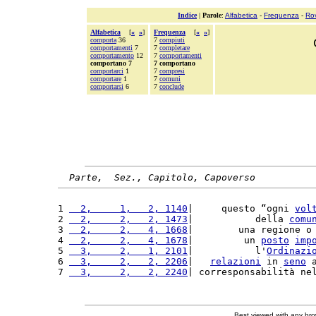
Indice
|
Parole
:
Alfabetica
-
Frequenza
-
Ro
Alfabetica
[
«
»
]
Frequenza
[
«
»
]
comporta
36
7
compiuti
comportamenti
7
7
completare
comportamento
12
7
comportamenti
comportano 7
7 comportano
comportarci
1
7
compresi
comportare
1
7
comuni
comportarsi
6
7
conclude
Parte,  Sez., Capitolo, Capoverso
1 
  2,     1,   2, 1140
|     questo “ogni 
vol
2 
  2,     2,   2, 1473
|           della 
comu
3 
  2,     2,   4, 1668
|        una regione o
4 
  2,     2,   4, 1678
|         un 
posto
imp
5 
  3,     2,   1, 2101
|           l'
Ordinazi
6 
  3,     2,   2, 2206
|   
relazioni
 in 
seno
 
7 
  3,     2,   2, 2240
| corresponsabilità ne
Best viewed with any br