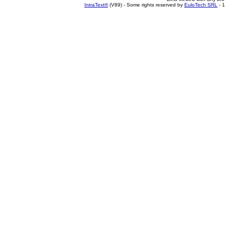
IntraText®
(V89) - Some rights reserved by
EuloTech SRL
- 1