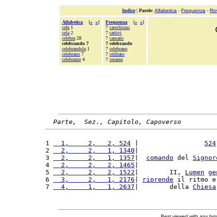
Indice
|
Parole
:
Alfabetica
-
Frequenza
-
Ro
Alfabetica
[
«
»
]
Frequenza
[
«
»
]
cefa
1
7
catechismi
cela
2
7
cattivi
celebra
28
7
causato
celebrando 7
7 celebrando
celebrandola
1
7
celebrano
celebrano
7
7
celibato
celebrante
4
7
cesarea
Parte,  Sez., Capitolo, Capoverso
1 
  1,     2,   2, 524
 |                 
524
2 
  2,     2,   1, 1340
|                    
3 
  2,     2,   1, 1357
|  
comando
 del 
Signor
4 
  2,     2,   2, 1465
|                    
5 
  2,     2,   2, 1522
|        II, 
Lumen
ge
6 
  3,     2,   1, 2176
| 
riprende
 il ritmo e
7 
  4,     1,   1, 2637
|        della 
Chiesa
Best viewed with any br