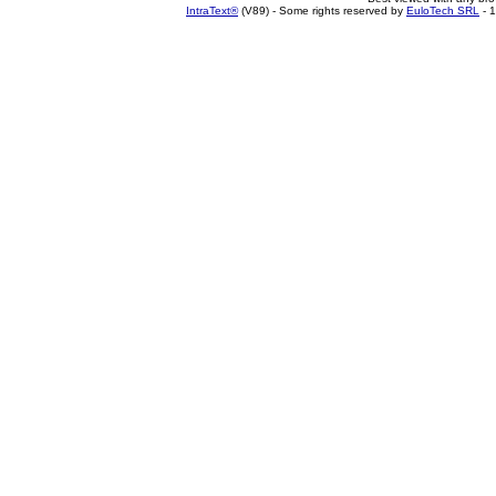
IntraText®
(V89) - Some rights reserved by
EuloTech SRL
- 1