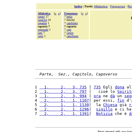
Indice
|
Parole
:
Alfabetica
-
Frequenza
-
Ro
Alfabetica
[
«
»
]
Frequenza
[
«
»
]
capaci
17
7
bella
capacità
24
7 benché
capanne
1
7
candidato
caparra 7
7 caparra
capezzale
1
7
capi
capi
7
7
capire
capii
1
7
catecheses
Parte,  Sez., Capitolo, Capoverso
1 
  1,     2,   3, 735
 | 
735
 Egli 
dona
 al
2 
  1,     2,   3, 797
 |   cioè lo 
Spirit
3 
  1,     2,   3, 994
 | 
ora
 ne 
dà
 un 
seg
4 
  2,     1,   1, 1107
| per essi, 
fin
 d'
5 
  2,     1,   1, 1130
|  la 
Chiesa
 già 
r
6 
  2,     2,   1, 1296
|  
sigillo
 e ci ha
7 
  2,     2,   1, 1391
|  
Notizia
 che è 
d
Best viewed with any br