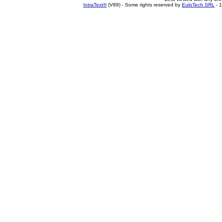
IntraText®
(V89) - Some rights reserved by
EuloTech SRL
- 1