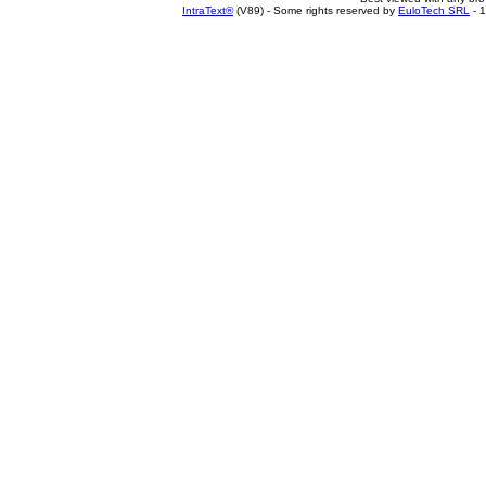
IntraText®
(V89) - Some rights reserved by
EuloTech SRL
- 1