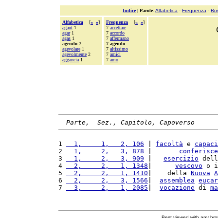
Indice
|
Parole
:
Alfabetica
-
Frequenza
-
Ro
Alfabetica
[
«
»
]
Frequenza
[
«
»
]
agant
1
7
accettare
agar
1
7
accordo
agas
1
7
affermano
agendo 7
7 agendo
agevolare
1
7
altissimo
agevolmente
2
7
amici
aggancia
1
7
amo
Parte,  Sez., Capitolo, Capoverso
1 
  1,     1,   2, 106
 | 
facoltà
 e 
capaci
2 
  1,     2,   3, 878
 |       
conferisce
3 
  1,     2,   3, 909
 |   
esercizio
 dell
4 
  2,     2,   1, 1348
|      
vescovo
 o i
5 
  2,     2,   1, 1410
|    della 
Nuova
A
6 
  2,     2,   3, 1566
|  
assemblea
eucar
7 
  3,     2,   1, 2085
|  
vocazione
 di 
ma
Best viewed with any br