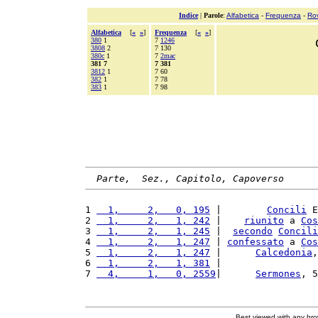
Indice
|
Parole
:
Alfabetica
-
Frequenza
-
Ro
Alfabetica
[
«
»
]
Frequenza
[
«
»
]
380
1
7
1246
3808
2
7 130
380c
1
7
2mac
381 7
7 381
3812
1
7 60
382
1
7 78
383
1
7 98
Parte,  Sez., Capitolo, Capoverso
1 
  1,     2,   0, 195
 |        
Concili
 E
2 
  1,     2,   1, 242
 |    
riunito
 a 
Cos
3 
  1,     2,   1, 245
 |  
secondo
Concili
4 
  1,     2,   1, 247
 | 
confessato
 a 
Cos
5 
  1,     2,   1, 247
 |      
Calcedonia
,
6 
  1,     2,   1, 381
 |                 
7 
  4,     1,   0, 2559
|      
Sermones
, 5
Best viewed with any br