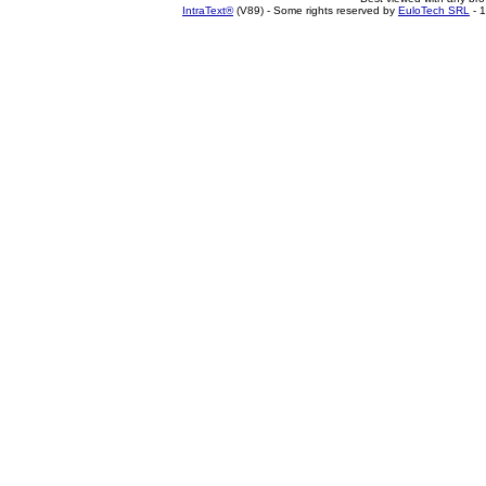
IntraText®
(V89) - Some rights reserved by
EuloTech SRL
- 1