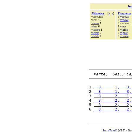
Ind
Alfabetica
[
«
»
]
Frequenza
viene 235
6
vedova
vieni 15
6
vedove
vienne
1
6 veniamo
vieta 6
6 vieta
vietano
1
6
vigilia
vietata
2
6
vigore
vietati
1
6
vincere
Parte,  Sez., Ca
1 
  3,     1,   3,
2 
  3,     1,   3,
3 
  3,     2,   1,
4 
  3,     2,   2,
5 
  3,     2,   2,
6 
  3,     2,   2,
IntraText®
(V89) - So