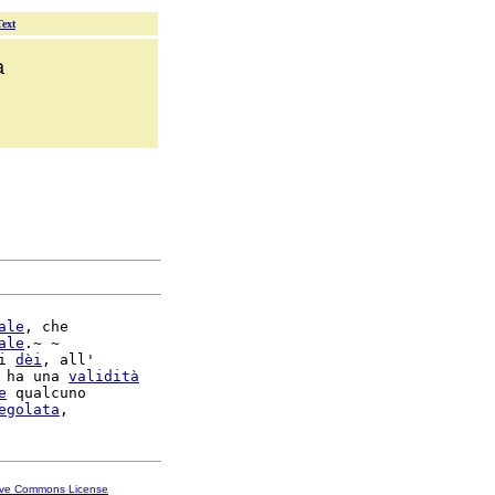
Text
a
ale
, che

ale
.~ ~

i 
dèi
, all'

 ha una 
validità
e
 qualcuno

egolata
ive Commons License