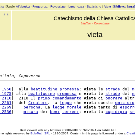
ice
|
Parole
:
Alfabetica
-
Frequenza
-
Rovesciate
-
Lunghezza
-
Statistiche
|
Aiuto
|
Biblioteca Intra
[
«
»
]
Catechismo della Chiesa Cattolic
IntraText - Concordanze
vieta
pitolo, Capoverso
 1950
|  alla 
beatitudine
promessa
; 
vieta
 le 
strade
 del 
m
 1975
| alla 
beatitudine
promessa
 e 
vieta
 le 
strade
 del 
m
 2110
|  2110 Il 
primo
comandamento
vieta
 di 
onorare
 altr
 2261
|  del 
Creatore
. La 
legge
 che 
vieta
 questo 
omicidio
 2269
|    
persona
. La 
legge
morale
vieta
 tanto di 
esporr
 2536
|    
misura
 dei 
beni
terreni
; 
vieta
 la 
cupidigia
sr
Best viewed with any browser at 800x600 or 768x1024 on Tablet PC
me rights reserved by
EuloTech SRL
- 1996-2007. Content in this page is licensed under a
Creat