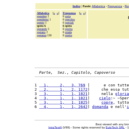
Indice
|
Parole
:
Alfabetica
-
Frequenza
-
Ro
Alfabetica
[
«
»
]
Frequenza
[
«
»
]
spendere
2
6
sorta
spendermi
1
6
specchio
spento
1
6
speciali
spera 6
6 spera
sperando
5
6
spiritu
sperano
2
6
strada
speranza
130
6
stretta
Parte,  Sez., Capitolo, Capoverso
1 
  1,     2,   3, 769
 |      e con tutte
2 
  2,     1,   2, 1172
|     che essa tut
3 
  3,     1,   1, 1821
|     nella 
gloria
4 
  3,     1,   1, 1821
|    
cielo
:~ ~Sper
5 
  3,     1,   1, 1825
|     
copre
, tutto
6 
  4,     1,   1, 2642
| 
domanda
 e nell'
i
Best viewed with any br
IntraText®
(V89) - Some rights reserved by
EuloTech SRL
- 1