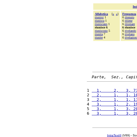
Ind
Alfabetica
[
«
»
]
Frequenza
riunirsi
1
6
ritenuto
riunisca
1
6
ritiene
riuniscano
1
6
ritornare
riunisce 6
6 riunisce
riuniscono
5
6
rivelando
riunita
7
6
rivelano
riunite
4
6
rivelazion
Parte,  Sez., Capi
1 
  1,     2,   3, 7
2 
  2,     1,   1, 1
3 
  2,     1,   1, 1
4 
  3,     1,   2, 1
5 
  3,     1,   3, 2
6 
  3,     1,   3, 2
IntraText®
(V89) - So