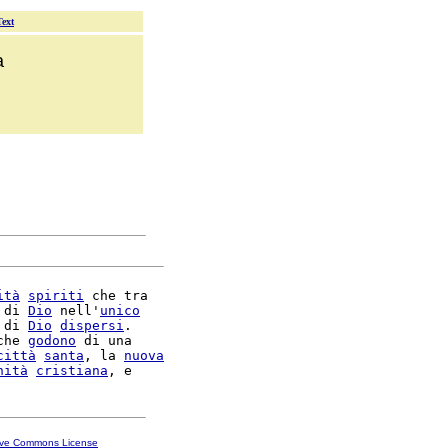
Text
a
ità
spiriti
 che tra

 di 
Dio
 nell'
unico
 di 
Dio
dispersi
.

che 
godono
 di una

città
santa
, la 
nuova
nità
cristiana
ive Commons License