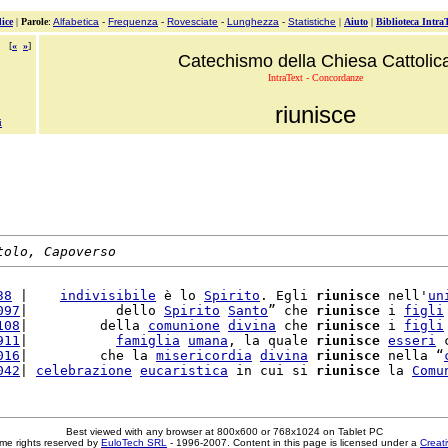
ice
|
Parole
:
Alfabetica
-
Frequenza
-
Rovesciate
-
Lunghezza
-
Statistiche
|
Aiuto
|
Biblioteca Intra
[
«
»
]
Catechismo della Chiesa Cattolic
IntraText - Concordanze
riunisce
i
tolo, Capoverso
38
 |    
indivisibile
 è lo 
Spirito
. Egli 
riunisce
 nell'
un
097
|           dello 
Spirito
Santo
” che 
riunisce
 i 
figli
108
|         della 
comunione
divina
 che 
riunisce
 i 
figli
911
|           
famiglia
umana
, la quale 
riunisce
esseri
 
016
|         che la 
misericordia
divina
riunisce
 nella “
042
| 
celebrazione
eucaristica
 in cui si 
riunisce
 la 
Comu
Best viewed with any browser at 800x600 or 768x1024 on Tablet PC
me rights reserved by
EuloTech SRL
- 1996-2007. Content in this page is licensed under a
Creat