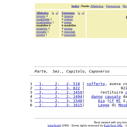
Indice
|
Parole
:
Alfabetica
-
Frequenza
-
Ro
Alfabetica
[
«
»
]
Frequenza
[
«
»
]
risposto
4
6
rinuncia
ristabilendo
1
6
ripetuto
ristabilendoci
1
6
riprese
ristabilire 6
6 ristabilire
ristabilito
3
6
risuona
ristoranti
1
6
risuscitati
ristretta
1
6
risusciterà
Parte,  Sez., Capitolo, Capoverso
1 
  1,     2,   2, 518
 | 
sofferto
, aveva c
2 
  1,     2,   3, 822
 |                82
3 
  2,     2,   2, 1459
|       restituire 
4 
  2,     2,   2, 1494
|   
danno
causato
 d
5 
  2,     2,   3, 1540
|      
Dio
 [
Cf
Ml
 2
6 
  2,     2,   3, 1615
|      
Legge
 di 
Mos
Best viewed with any br
IntraText®
(V89) - Some rights reserved by
EuloTech SRL
- 1