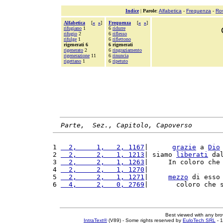
Indice
|
Parole
:
Alfabetica
-
Frequenza
-
Ro
Alfabetica
[
«
»
]
Frequenza
[
«
»
]
rifugiano
1
6
ridurre
rifugio
2
6
riflesso
rifulge
1
6
riflettono
rigenerati 6
6 rigenerati
rigenerato
2
6
ringraziamento
rigenerazione
11
6
rinuncia
rigettano
1
6
ripetuto
Parte,  Sez., Capitolo, Capoverso
1 
  2,     1,   2, 1167
|      
grazie
 a 
Dio
2 
  2,     2,   1, 1213
| siamo 
liberati
 da
3 
  2,     2,   1, 1263
|     In coloro che
4 
  2,     2,   1, 1270
|                  
5 
  2,     2,   1, 1271
|     
mezzo
 di esso
6 
  4,     2,   0, 2769
|       coloro che 
Best viewed with any br
IntraText®
(V89) - Some rights reserved by
EuloTech SRL
- 1