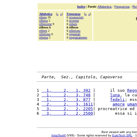
Indice
|
Parole
:
Alfabetica
-
Frequenza
-
Ro
Alfabetica
[
«
»
]
Frequenza
[
«
»
]
rifiuto
26
6
riconosciuti
riflessa
2
6
ricorrere
riflessione
9
6
ridurre
riflesso 6
6 riflesso
riflette
2
6
riflettono
riflettono
6
6
rigenerati
riforma
2
6
ringraziamento
Parte,  Sez., Capitolo, Capoverso
1 
  1,     2,   1, 392
 |      il suo 
Regn
2 
  1,     2,   3, 748
 |      
luna
, la cu
3 
  1,     2,   3, 877
 |      
fedeli
; ess
4 
  2,     2,   3, 1611
|       
amore
uman
5 
  3,     2,   2, 2205
| procreatrice ed 
6 
  3,     2,   2, 2500
|        essa si i
Best viewed with any br
IntraText®
(V89) - Some rights reserved by
EuloTech SRL
- 1