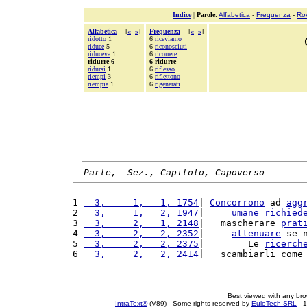
Indice
|
Parole
:
Alfabetica
-
Frequenza
-
Ro
Alfabetica
[
«
»
]
Frequenza
[
«
»
]
ridotto
1
6
riceviamo
riduce
5
6
riconosciuti
riduceva
1
6
ricorrere
ridurre 6
6 ridurre
ridursi
1
6
riflesso
riempi
3
6
riflettono
riempia
1
6
rigenerati
Parte,  Sez., Capitolo, Capoverso
1 
  3,     1,   1, 1754
| 
Concorrono
 ad 
agg
2 
  3,     1,   2, 1947
|     
umane
richied
3 
  3,     2,   1, 2148
|   mascherare 
prat
4 
  3,     2,   2, 2352
|     
attenuare
 se 
5 
  3,     2,   2, 2375
|        Le 
ricerch
6 
  3,     2,   2, 2414
|   scambiarli come
Best viewed with any br
IntraText®
(V89) - Some rights reserved by
EuloTech SRL
- 1