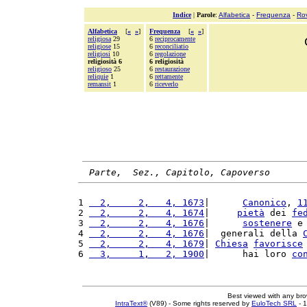
Indice
|
Parole
:
Alfabetica
-
Frequenza
-
Ro
Alfabetica
[
«
»
]
Frequenza
[
«
»
]
religiosa
29
6
reciprocamente
religiose
15
6
reconciliatio
religiosi
10
6
regolazione
religiosità 6
6 religiosità
religioso
25
6
restaurazione
reliquie
1
6
rettamente
remansit
1
6
riceverlo
Parte,  Sez., Capitolo, Capoverso
1 
  2,     2,   4, 1673
|      
Canonico
, 
1
2 
  2,     2,   4, 1674
|     
pietà
 dei 
fe
3 
  2,     2,   4, 1676
|      
sostenere
 e
4 
  2,     2,   4, 1676
|  generali della 
5 
  2,     2,   4, 1679
| 
Chiesa
favorisce
6 
  3,     1,   2, 1900
|      hai loro 
co
Best viewed with any br
IntraText®
(V89) - Some rights reserved by
EuloTech SRL
- 1