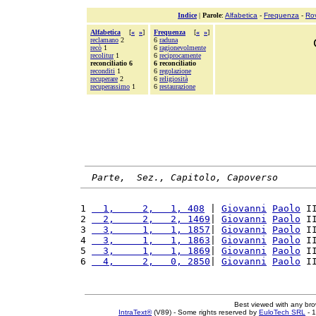
Indice
|
Parole
:
Alfabetica
-
Frequenza
-
Ro
Alfabetica
[
«
»
]
Frequenza
[
«
»
]
reclamano
2
6
raduna
recò
1
6
ragionevolmente
recolitur
1
6
reciprocamente
reconciliatio 6
6 reconciliatio
reconditi
1
6
regolazione
recuperare
2
6
religiosità
recuperassimo
1
6
restaurazione
Parte,  Sez., Capitolo, Capoverso
1 
  1,     2,   1, 408
 | 
Giovanni
Paolo
 I
2 
  2,     2,   2, 1469
| 
Giovanni
Paolo
 I
3 
  3,     1,   1, 1857
| 
Giovanni
Paolo
 I
4 
  3,     1,   1, 1863
| 
Giovanni
Paolo
 I
5 
  3,     1,   1, 1869
| 
Giovanni
Paolo
 I
6 
  4,     2,   0, 2850
| 
Giovanni
Paolo
 I
Best viewed with any br
IntraText®
(V89) - Some rights reserved by
EuloTech SRL
- 1