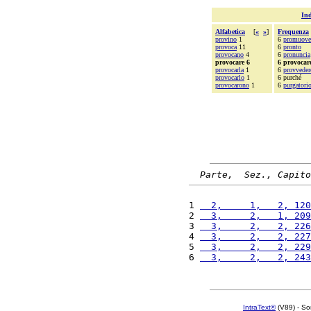
Ind
Alfabetica
[
«
»
]
Frequenza
provino
1
6
promuove
provoca
11
6
pronto
provocano
4
6
pronuncia
provocare 6
6 provocar
provocarla
1
6
provveder
provocarlo
1
6 purché
provocarono
1
6
purgatori
Parte,  Sez., Capito
1 
  2,     1,   2, 120
2 
  3,     2,   1, 209
3 
  3,     2,   2, 226
4 
  3,     2,   2, 227
5 
  3,     2,   2, 229
6 
  3,     2,   2, 243
IntraText®
(V89) - So