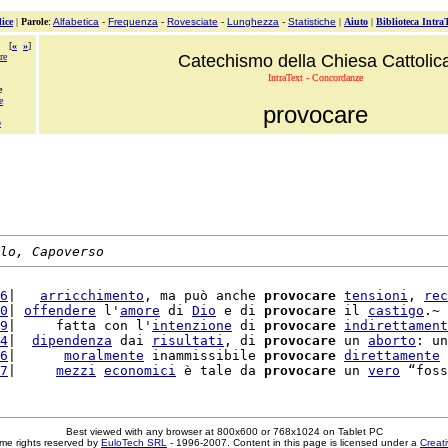
ice
|
Parole
:
Alfabetica
-
Frequenza
-
Rovesciate
-
Lunghezza
-
Statistiche
|
Aiuto
|
Biblioteca Intra
[
«
»
]
re
Catechismo della Chiesa Cattolic
IntraText - Concordanze
e
e
provocare
o
lo, Capoverso
6
|   
arricchimento
, ma può anche 
provocare
tensioni
, 
rec
0
| 
offendere
 l'
amore
 di 
Dio
 e di 
provocare
 il 
castigo
.~ 
9
|     fatta con l'
intenzione
 di 
provocare
indirettament
4
|  
dipendenza
 dai 
risultati
, di 
provocare
 un 
aborto
: un
6
|      
moralmente
 inammissibile 
provocare
direttamente
 
7
|     
mezzi
economici
 è tale da 
provocare
 un 
vero
Best viewed with any browser at 800x600 or 768x1024 on Tablet PC
me rights reserved by
EuloTech SRL
- 1996-2007. Content in this page is licensed under a
Creat