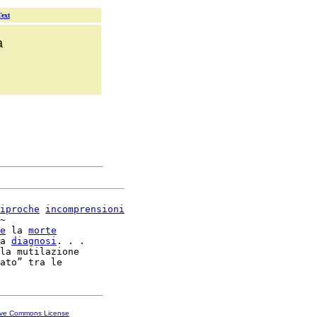
Text
a
iproche
incomprensioni
~

e
 la 
morte
a 
diagnosi
. . .

la mutilazione

ive Commons License