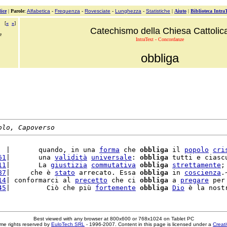
ice
|
Parole
:
Alfabetica
-
Frequenza
-
Rovesciate
-
Lunghezza
-
Statistiche
|
Aiuto
|
Biblioteca Intra
[
«
»
]
Catechismo della Chiesa Cattolic
e
IntraText - Concordanze
obbliga
olo, Capoverso
  |       quando, in una 
forma
 che 
obbliga
 il 
popolo
cri
61
|       una 
validità
universale
: 
obbliga
 tutti e ciascu
11
|       La 
giustizia
commutativa
obbliga
strettamente
;
87
|     che è 
stato
 arrecato. Essa 
obbliga
 in 
coscienza
.
14
| conformarci al 
precetto
 che ci 
obbliga
 a 
pregare
 per
45
|         Ciò che più 
fortemente
obbliga
Dio
 è la nost
Best viewed with any browser at 800x600 or 768x1024 on Tablet PC
me rights reserved by
EuloTech SRL
- 1996-2007. Content in this page is licensed under a
Creat