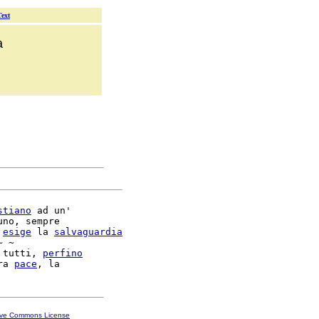
Text
a
stiano
 ad un'

no, sempre

 
esige
 la 
salvaguardia
~ ~

 tutti, 
perfino
ra 
pace
ive Commons License