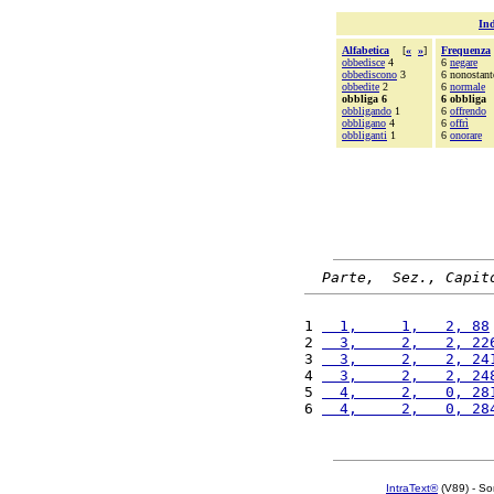
Ind
Alfabetica
[
«
»
]
Frequenza
obbedisce
4
6
negare
obbediscono
3
6 nonostant
obbedite
2
6
normale
obbliga 6
6 obbliga
obbligando
1
6
offrendo
obbligano
4
6
offrì
obbliganti
1
6
onorare
Parte,  Sez., Capit
1 
  1,     1,   2, 88
2 
  3,     2,   2, 22
3 
  3,     2,   2, 24
4 
  3,     2,   2, 24
5 
  4,     2,   0, 28
6 
  4,     2,   0, 28
IntraText®
(V89) - So