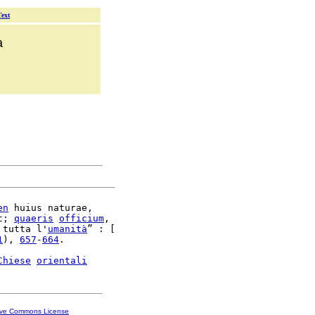
Text
a
en
 huius naturae,

t; 
quaeris
officium
,

 tutta l'
umanità
” : [

1
), 
657
-
664
.

Chiese
orientali
ive Commons License