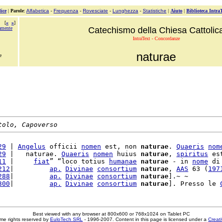
ice
|
Parole
:
Alfabetica
-
Frequenza
-
Rovesciate
-
Lunghezza
-
Statistiche
|
Aiuto
|
Biblioteca Intra
[
«
»
]
amente
Catechismo della Chiesa Cattolic
IntraText - Concordanze
naturae
e
tolo, Capoverso
29
 | 
Angelus
 officii 
nomen
 est, non 
naturae
. 
Quaeris
nom
29
 |   naturae. 
Quaeris
nomen
 huius 
naturae
, 
spiritus
 es
11
 |     
fiat
” “loco totius 
humanae
naturae
 - in 
nome
 di
212
|         
ap.
Divinae
consortium
naturae
, 
AAS
 63 (
197
288
|         
ap.
Divinae
consortium
naturae
].~ ~

300
|         
ap.
Divinae
consortium
naturae
]. Presso le 
Best viewed with any browser at 800x600 or 768x1024 on Tablet PC
me rights reserved by
EuloTech SRL
- 1996-2007. Content in this page is licensed under a
Creat