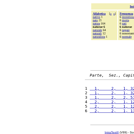
Ind
Alfabetica
[
«
»
]
Frequenza
nativo
1
6
misterios
nato
21
6
morta
natura
164
6
nati
naturae 6
6 naturae
naturale
64
6
negare
naturali
12
6 nonostant
naturalista
1
6
normale
Parte,  Sez., Capi
1 
  1,     2,   1, 3
2 
  1,     2,   1, 3
3 
  1,     2,   2, 5
4 
  2,     2,   1, 1
5 
  2,     2,   1, 1
6 
  2,     2,   1, 1
IntraText®
(V89) - So