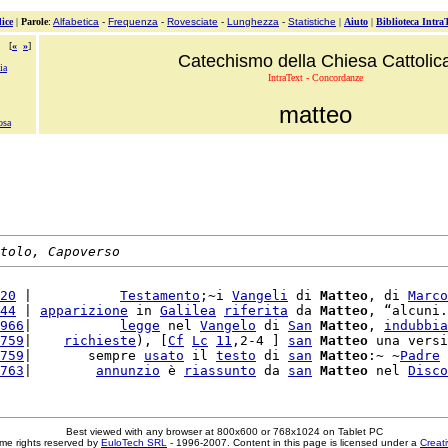
ice
|
Parole
:
Alfabetica
-
Frequenza
-
Rovesciate
-
Lunghezza
-
Statistiche
|
Aiuto
|
Biblioteca Intra
[
«
»
]
Catechismo della Chiesa Cattolic
ia
IntraText - Concordanze
matteo
osa
tolo, Capoverso
20
 |           
Testamento
;~i 
Vangeli
 di 
Matteo
, di 
Marco
44
 | 
apparizione
 in 
Galilea
riferita
 da 
Matteo
, “alcuni.
966
|           
legge
 nel 
Vangelo
 di 
San
Matteo
, 
indubbia
759
|    
richieste
), [
Cf
Lc
11
,2-4 ] 
san
Matteo
 una versi
759
|       sempre 
usato
 il 
testo
 di 
san
Matteo
:~ ~
Padre
 
763
|        
annunzio
 è 
riassunto
 da 
san
Matteo
 nel 
Disco
Best viewed with any browser at 800x600 or 768x1024 on Tablet PC
me rights reserved by
EuloTech SRL
- 1996-2007. Content in this page is licensed under a
Creat