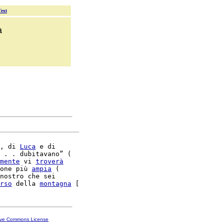
Text
a
, di 
Luca
 e di

 . . dubitavano” (

mente
 vi 
troverà
one più 
ampia
 (

nostro che sei

rso
 della 
montagna
ive Commons License