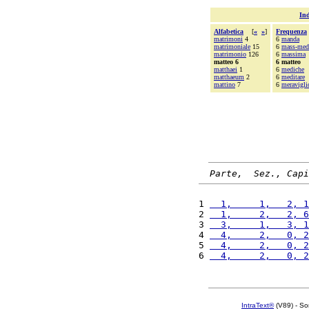
Ind
Alfabetica
[
«
»
]
Frequenza
matrimoni
4
6
manda
matrimoniale
15
6
mass-med
matrimonio
126
6
massima
matteo 6
6 matteo
matthaei
1
6
mediche
matthaeum
2
6
meditare
mattino
7
6
meravigli
Parte,  Sez., Capi
1 
  1,     1,   2, 1
2 
  1,     2,   2, 6
3 
  3,     1,   3, 1
4 
  4,     2,   0, 2
5 
  4,     2,   0, 2
6 
  4,     2,   0, 2
IntraText®
(V89) - So