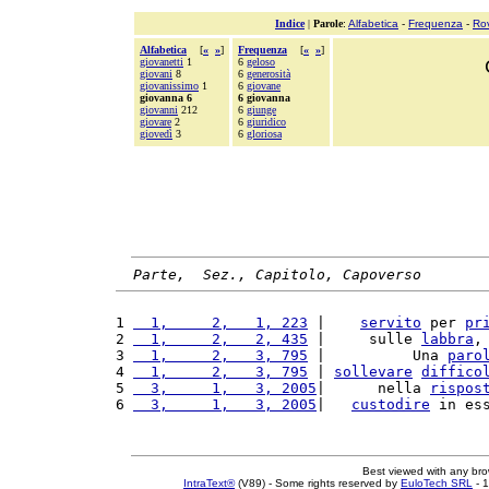
Indice
|
Parole
:
Alfabetica
-
Frequenza
-
Ro
Alfabetica
[
«
»
]
Frequenza
[
«
»
]
giovanetti
1
6
geloso
giovani
8
6
generosità
giovanissimo
1
6
giovane
giovanna 6
6 giovanna
giovanni
212
6
giunge
giovare
2
6
giuridico
giovedì
3
6
gloriosa
Parte,  Sez., Capitolo, Capoverso
1 
  1,     2,   1, 223
 |    
servito
 per 
pr
2 
  1,     2,   2, 435
 |     sulle 
labbra
,
3 
  1,     2,   3, 795
 |          Una 
paro
4 
  1,     2,   3, 795
 | 
sollevare
diffico
5 
  3,     1,   3, 2005
|      nella 
rispos
6 
  3,     1,   3, 2005
|   
custodire
 in es
Best viewed with any br
IntraText®
(V89) - Some rights reserved by
EuloTech SRL
- 1