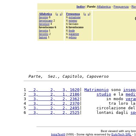
Indice
|
Parole
:
Alfabetica
-
Frequenza
-
Ro
Alfabetica
[
«
»
]
Frequenza
[
«
»
]
favorire
8
6
esitazione
favoriscano
2
6
esterno
favorisce
4
6 facciano
favoriscono 6
6 favoriscono
favorita
1
6
frode
favorito
2
6
garantire
fazioni
1
6
geloso
Parte,  Sez., Capitolo, Capoverso
1 
  2,     2,   3, 1620
| 
Matrimonio
 sono 
insep
2 
  3,     2,   1, 2186
|      
studio
 e la 
medi
3 
  3,     2,   2, 2362
|          in modo 
vera
4 
  3,     2,   2, 2370
|           tra loro la
5 
  3,     2,   2, 2495
|      circolazione del
6 
  3,     2,   2, 2525
|      lontani dagli 
sp
Best viewed with any br
IntraText®
(V89) - Some rights reserved by
EuloTech SRL
- 1