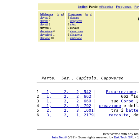
Indice
|
Parole
:
Alfabetica
-
Frequenza
-
Ro
Alfabetica
[
«
»
]
Frequenza
[
«
»
]
elevata
3
6
donano
elevate
1
6
doppiezza
elevati
2
6
efeso
elevato 6
6 elevato
elevazione
6
6
elevazione
elevazioni
1
6
elisabetta
elezione
10
6
embrione
Parte,  Sez., Capitolo, Capoverso
1 
  1,     2,   2, 542
 |    
Risurrezione
.
2 
  1,     2,   2, 662
 |          662 “Io
3 
  1,     2,   2, 669
 |      suo 
Corpo
 [
4 
  1,     2,   3, 792
 | 
creazione
 e dell
5 
  2,     2,   3, 1601
|      tra i 
batte
6 
  3,     2,   1, 2179
|     
raccolto
, do
Best viewed with any br
IntraText®
(V89) - Some rights reserved by
EuloTech SRL
- 1