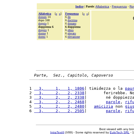
Indice
|
Parole
:
Alfabetica
-
Frequenza
-
Ro
Alfabetica
[
«
»
]
Frequenza
[
«
»
]
donum
14
6
dn
dopo 168
6
doctrina
doppia
1
6
donano
doppiezza 6
6 doppiezza
doppio
1
6
efeso
dorme
1
6
elevato
dormi
1
6
elevazione
Parte,  Sez., Capitolo, Capoverso
1 
  3,     1,   1, 1806
| timidezza o la 
pau
2 
  3,     2,   2, 2338
|       ferirebbe. N
3 
  3,     2,   2, 2338
|        né doppiezz
4 
  3,     2,   2, 2468
|        
parole
, 
rif
5 
  3,     2,   2, 2480
|   
amicizia
 non 
giu
6 
  3,     2,   2, 2505
|        
parole
, 
rif
Best viewed with any br
IntraText®
(V89) - Some rights reserved by
EuloTech SRL
- 1