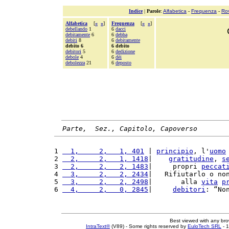
Indice
|
Parole
:
Alfabetica
-
Frequenza
-
Ro
Alfabetica
[
«
»
]
Frequenza
[
«
»
]
debellando
1
6
dacci
debitamente
6
6
debba
debiti
8
6
debitamente
debito 6
6 debito
debitori
5
6
dedizione
debole
4
6
dèi
debolezza
21
6
deposto
Parte,  Sez., Capitolo, Capoverso
1 
  1,     2,   1, 401
 | 
principio
, l'
uomo
2 
  2,     2,   1, 1418
|    
gratitudine
, 
s
3 
  2,     2,   2, 1483
|     propri 
peccat
4 
  3,     2,   2, 2434
|   Rifiutarlo o no
5 
  3,     2,   2, 2498
|       alla 
vita
p
6 
  4,     2,   0, 2845
|     
debitori
: “No
Best viewed with any br
IntraText®
(V89) - Some rights reserved by
EuloTech SRL
- 1