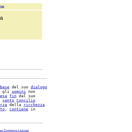
Text
ca
base
 del suo 
dialogo
 gli 
uomini
 non

esa
fin
 dal suo

 
santo
Concilio
rza
 della 
ricchezza
to
, 
contiene
ive Commons License