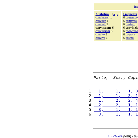
Ind
Alfabetica
[
«
»
]
Frequenza
convincersi
1
6
contempo
convinta
1
6
contrasto
convinti
2
6
contrito
convinzione 6
6 convinzi
convinzioni
5
6
cooperano
convito
3
6
corporis
convive
1
6
cosmo
Parte,  Sez., Capi
1 
  1,     1,   1, 3
2 
  1,     1,   3, 1
3 
  1,     2,   2, 4
4 
  2,     2,   1, 1
5 
  3,     1,   1, 1
6 
  3,     1,   1, 1
IntraText®
(V89) - So