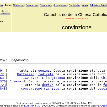
ice
|
Parole
:
Alfabetica
-
Frequenza
-
Rovesciate
-
Lunghezza
-
Statistiche
|
Aiuto
|
Biblioteca Intra
[
«
»
]
raneamente
Catechismo della Chiesa Cattoli
IntraText - Concordanze
one
convinzione
tolo, Capoverso
9
  |      tutti gli 
uomini
. Questa 
convinzione
 sta alla 
72
 |     
Battesimo
, 
radicata
 nella 
convinzione
 che tutti
63
 |        
1Gv
 4,2). È la 
gioiosa
convinzione
 della 
Chi
376
| 
Chiesa
 di 
Dio
 vi fu sempre la 
convinzione
, e questo
723
|        Tutto ciò 
deriva
 dalla 
convinzione
 che in 
fo
848
|       
conversione
richiede
 la 
convinzione
 del 
pecca
Best viewed with any browser at 800x600 or 768x1024 on Tablet PC
me rights reserved by
EuloTech SRL
- 1996-2007. Content in this page is licensed under a
Creat