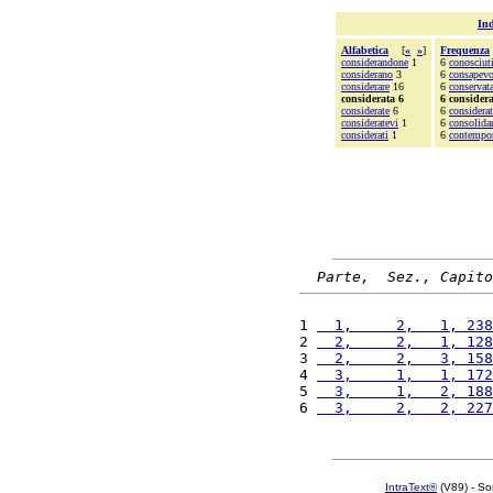
Ind
Alfabetica
[
«
»
]
Frequenza
considerandone
1
6
conosciut
considerano
3
6
consapevo
considerare
16
6
conservat
considerata 6
6 consider
considerate
6
6
considerat
consideratevi
1
6
consolida
considerati
1
6
contempo
Parte,  Sez., Capito
1 
  1,     2,   1, 238
2 
  2,     2,   1, 128
3 
  2,     2,   3, 158
4 
  3,     1,   1, 172
5 
  3,     1,   2, 188
6 
  3,     2,   2, 227
IntraText®
(V89) - So