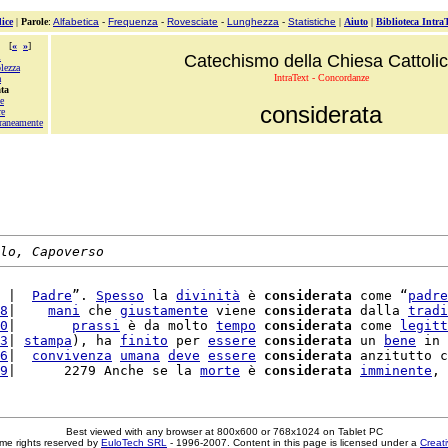
ice
|
Parole
:
Alfabetica
-
Frequenza
-
Rovesciate
-
Lunghezza
-
Statistiche
|
Aiuto
|
Biblioteca Intra
[
«
»
]
i
Catechismo della Chiesa Cattoli
lezza
IntraText - Concordanze
a
ata
e
considerata
re
raneamente
lo, Capoverso
 |  
Padre
”. 
Spesso
 la 
divinità
 è 
considerata
 come “
padre
8
|    
mani
 che 
giustamente
 viene 
considerata
 dalla 
tradi
0
|       
prassi
 è da molto 
tempo
considerata
 come 
legitt
3
| 
stampa
), ha 
finito
 per 
essere
considerata
 un 
bene
 in 
6
|  
convivenza
umana
deve
essere
considerata
 anzitutto c
9
|      2279 Anche se la 
morte
 è 
considerata
imminente
, 
Best viewed with any browser at 800x600 or 768x1024 on Tablet PC
me rights reserved by
EuloTech SRL
- 1996-2007. Content in this page is licensed under a
Creat