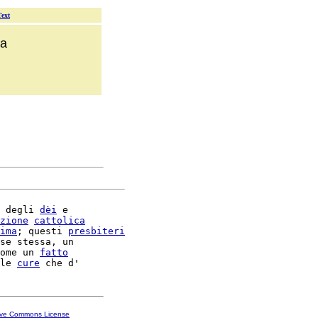
Text
ca
 degli 
dèi
 e

zione
cattolica
ima
; questi 
presbiteri
se stessa, un

ome un 
fatto
le 
cure
ive Commons License