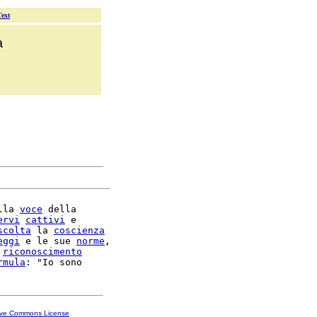
Text
a
lla 
voce
 della

ervi
cattivi
 e

scolta
 la 
coscienza
eggi
 e le sue 
norme
,

riconoscimento
rmula
ive Commons License