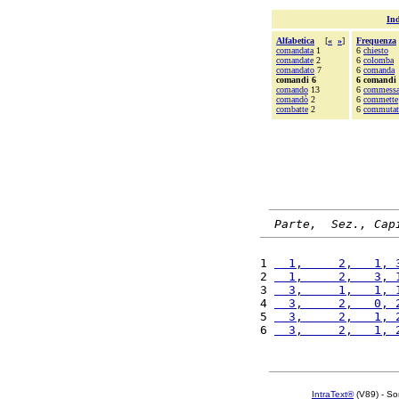
Ind
Alfabetica
[
«
»
]
Frequenza
comandata
1
6
chiesto
comandate
2
6
colomba
comandato
7
6
comanda
comandi 6
6 comandi
comando
13
6
commess
comandò
2
6
commette
combatte
2
6
commutat
Parte,  Sez., Cap
1 
  1,     2,   1, 
2 
  1,     2,   3, 
3 
  3,     1,   1, 
4 
  3,     2,   0, 
5 
  3,     2,   1, 
6 
  3,     2,   1, 
IntraText®
(V89) - So