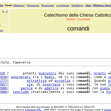
ice
|
Parole
:
Alfabetica
-
Frequenza
-
Rovesciate
-
Lunghezza
-
Statistiche
|
Aiuto
|
Biblioteca Intra
[
«
»
]
Catechismo della Chiesa Cattolic
IntraText - Concordanze
a
comandi
iva
itolo, Capoverso
329
 |       potenti 
esecutori
 dei suoi 
comandi
, 
pronti
 a
1036
| 
annoverati
 tra i 
beati
, né ci si 
comandi
, come a 
s
1777
|         
attrattiva
 ed 
accoglie
 i 
comandi
. Quando 
a
2057
|         
vie
, di 
osservare
 i suoi 
comandi
, le sue 
l
2086
|      
parole
 e di 
aderire
 ai suoi 
comandi
 con 
pieno
2086
|  
conclude
 invariabilmente i suoi 
comandi
 con la 
fo
Best viewed with any browser at 800x600 or 768x1024 on Tablet PC
me rights reserved by
EuloTech SRL
- 1996-2007. Content in this page is licensed under a
Creat