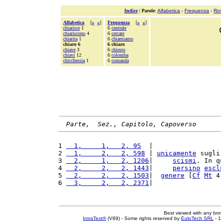
Indice
|
Parole
:
Alfabetica
-
Frequenza
-
Ro
Alfabetica
[
«
»
]
Frequenza
[
«
»
]
chiarisce
1
6
centrale
chiariscono
4
6
cercate
chiarita
1
6
chiamiamo
chiaro 6
6 chiaro
chiave
3
6
chiesto
chiavi
12
6
colomba
chicchessia
1
6
comanda
Parte,  Sez., Capitolo, Capoverso
1 
  1,     1,   2, 95
  |                 
2 
  1,     2,   2, 598
 | 
unicamente
 sugli
3 
  2,     1,   2, 1206
|     
scismi
. In q
4 
  2,     2,   2, 1443
|     
persino
escl
5 
  2,     2,   2, 1503
|  
genere
 [
Cf
Mt
 4
6 
  3,     2,   2, 2371
|                 
Best viewed with any br
IntraText®
(V89) - Some rights reserved by
EuloTech SRL
- 1