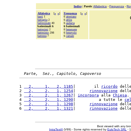
Indice
|
Parole
:
Alfabetica
-
Frequenza
-
Ro
Alfabetica
[
«
»
]
Frequenza
[
«
»
]
basti
1
6
attestano
battaglia
2
6
attira
battesimale
40
6
audacia
battesimali 6
6 battesimali
battesimi
2
6
benessere
battesimo
298
6
benevolo
battezza
7
6
carnale
Parte,  Sez., Capitolo, Capoverso
1 
  2,     1,   2, 1185
|        il 
ricordo
 dell
2 
  2,     2,   1, 1254
|      
rinnovazione
 dell
3 
  2,     2,   1, 1267
| 
incorpora
 alla 
Chiesa
.
4 
  2,     2,   1, 1290
|          a tutte le 
ce
5 
  2,     2,   1, 1298
|      
rinnovazione
 dell
6 
  2,     2,   1, 1321
|      
rinnovazione
 dell
Best viewed with any br
IntraText®
(V89) - Some rights reserved by
EuloTech SRL
- 1