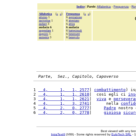
Indice
|
Parole
:
Alfabetica
-
Frequenza
-
Ro
Alfabetica
[
«
»
]
Frequenza
[
«
»
]
attuino
1
6
aspirazione
auctoritas
1
6
attestano
audace
3
6
attira
audacia 6
6 audacia
augendam
1
6
battesimali
augusto
1
6
benessere
aumenta
3
6
benevolo
Parte,  Sez., Capitolo, Capoverso
1 
  4,     1,   1, 2577
| 
combattimento
) is
2 
  4,     1,   1, 2610
|  così egli ci 
ins
3 
  4,     1,   1, 2621
|  
viva
 e 
persevera
4 
  4,     1,   3, 2741
|      nella 
confid
5 
  4,     2,   0, 2777
|     
Padre
 nostro 
6 
  4,     2,   0, 2778
|     
gioiosa
sicur
Best viewed with any br
IntraText®
(V89) - Some rights reserved by
EuloTech SRL
- 1