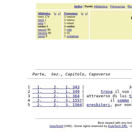
Indice
|
Parole
:
Alfabetica
-
Frequenza
-
Ro
Alfabetica
[
«
»
]
Frequenza
[
«
»
]
verso 174
5 venisse
versò
1
5 veniva
verte
1
5 venuti
vertice 5
5 vertice
vescovi
86
5
vide
vescovo
90
5 vii
vespri
8
5
violazione
Parte,  Sez., Capitolo, Capoverso
1 
  1,     2,   1, 343
 |                   3
2 
  1,     2,   1, 349
 |       
trova
 il suo 
3 
  1,     2,   1, 364
 | attraverso di lui 
t
4 
  2,     2,   3, 1557
|           il 
sommo
5 
  2,     2,   3, 1564
| 
presbiteri
, pur non
Best viewed with any br
IntraText®
(V89) - Some rights reserved by
EuloTech SRL
- 1